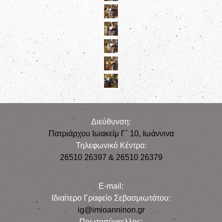
Διεύθυνση:
Πατριάρχου Ιωακείμ Γ΄ 10, Iωάννινα
Τηλεφωνικό Κέντρο:
26510 26397 & 26510 26379
E-mail:
Iδιαίτερο Γραφείο Σεβασμιωτάτου:
ig@imioanninon.gr
Πρωτοσύγκελλος: