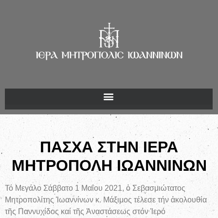
ΠΑΣΧΑ ΣΤΗΝ ΙΕΡΑ
ΜΗΤΡΟΠΟΛΗ ΙΩΑΝΝΙΝΩΝ
Τό Μεγάλο Σάββατο 1 Μαΐου 2021, ὁ Σεβασμιώτατος
Μητροπολίτης Ἰωαννίνων κ. Μάξιμος τέλεσε τήν ἀκολουθία
τῆς Παννυχίδος καί τῆς Ἀναστάσεως στόν Ἱερό