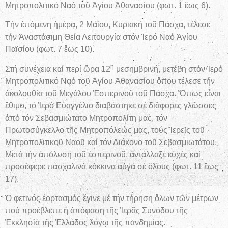
Μητροπολιτικό Ναό τοῦ Ἁγίου Ἀθανασίου (φωτ. 1 ἕως 6).
Τήν ἑπόμενη ἡμέρα, 2 Μαΐου, Κυριακή τοῦ Πάσχα, τέλεσε
τήν Ἀναστάσιμη Θεία Λειτουργία στόν Ἱερό Ναό Ἁγίου
Παϊσίου (φωτ. 7 ἕως 10).
η
Στή συνέχεια καί περί ὥρα 12
μεσημβρινή, μετέβη στόν Ἱερό
Μητροπολιτικό Ναό τοῦ Ἁγίου Ἀθανασίου ὅπου τέλεσε τήν
ἀκολουθία τοῦ Μεγάλου Ἑσπερινοῦ τοῦ Πάσχα. Ὅπως εἶναι
ἔθιμο, τό Ἱερό Εὐαγγέλιο διαβάστηκε σέ διάφορες γλῶσσες
ἀπό τόν Σεβασμιώτατο Μητροπολίτη μας, τόν
Πρωτοσύγκελλο τῆς Μητροπόλεώς μας, τούς Ἱερεῖς τοῦ
Μητροπολιτικοῦ Ναοῦ καί τόν Διάκονο τοῦ Σεβασμιωτάτου.
Μετά τήν ἀπόλυση τοῦ ἑσπερινοῦ, ἀντάλλαξε εὐχές καί
προσέφερε πασχαλινά κόκκινα αὐγά σέ ὅλους (φωτ. 11 ἕως
17).
Ὁ φετινός ἑορτασμός ἔγινε μέ τήν τήρηση ὅλων τῶν μέτρων
πού προέβλεπε ἡ ἀπόφαση τῆς Ἱερᾶς Συνόδου τῆς
Ἐκκλησία τῆς Ἑλλάδος λόγῳ τῆς πανδημίας.