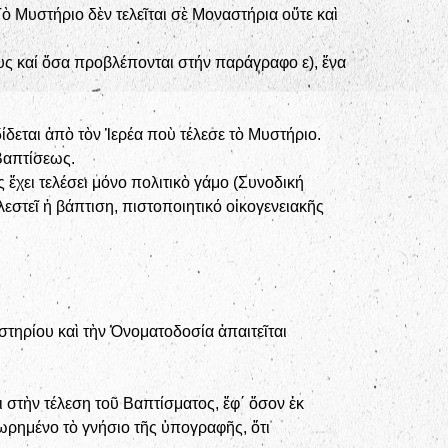
ὸ Μυστήριο δὲν τελεῖται σὲ Μοναστήρια οὔτε καὶ
ους καί ὅσα προβλέπονται στήν παράγραφο ε), ἕνα
εται ἀπὸ τὸν Ἱερέα ποὺ τέλεσε τὸ Μυστήριο.
 Βαπτίσεως.
ἔχει τελέσει μόνο πολιτικὸ γάμο (Συνοδική
λεστεῖ ἡ βάπτιση, πιστοποιητικό οἰκογενειακῆς
υστηρίου καὶ τὴν Ὀνοματοδοσία ἀπαιτεῖται
στὴν τέλεση τοῦ Βαπτίσματος, ἔφ΄ ὅσον ἐκ
ρημένο τὸ γνήσιο τῆς ὑπογραφῆς, ὅτι