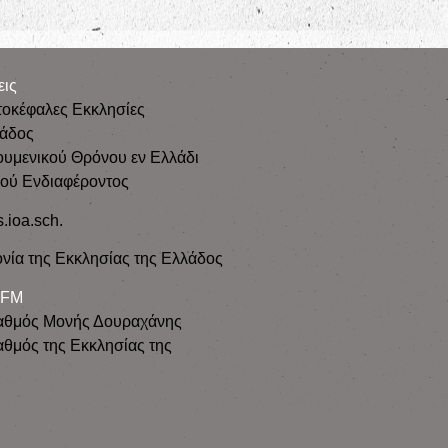
εις
τοκέφαλες Εκκλησίες
λάδος
ουμενικού Θρόνου εν Ελλάδι
κού Ενδιαφέροντος
s.ioa.sch.
νία της Εκκλησίας της Ελλάδος
 FM
αθμός Μονής Δουραχάνης
θμός της Εκκλησίας της