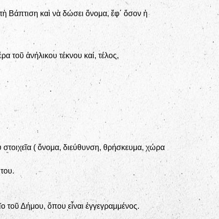
 τὴ Βάπτιση καὶ νὰ δώσει ὄνομα, ἔφ΄ ὅσον ἡ
ρα τοῦ ἀνήλικου τέκνου καί, τέλος,
στοιχεῖα ( ὄνομα, διεύθυνση, θρήσκευμα, χώρα
του.
ο τοῦ Δήμου, ὅπου εἶναι ἐγγεγραμμένος.