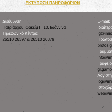
ΕΚΤΥΠΩΣΗ ΠΛΗΡΟΦΟΡΙΩΝ
Διεύθυνση:
E-mail:
Πατριάρχου Ιωακείμ Γ΄ 10, Iωάννινα
Iδιαίτε
Τηλεφωνικό Κέντρο:
ig@imio
26510 26397 & 26510 26379
Πρωτοσ
protosi
Γραμματ
info@im
Γραφεί
gr.gamo
Λογιστή
log@imi
Ιστοχώρ
web@im