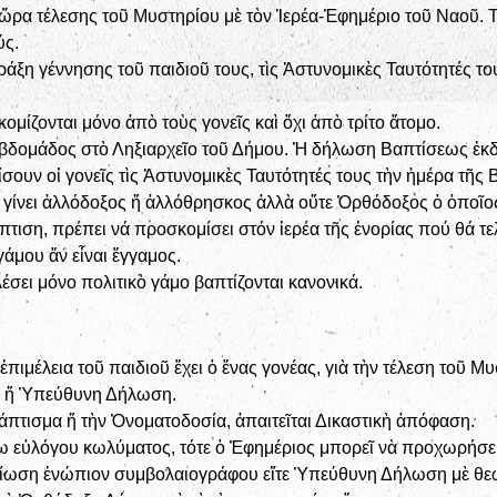
ὥρα τέλεσης τοῦ Μυστηρίου μὲ τὸν Ἱερέα-Ἐφημέριο τοῦ Ναοῦ. Τ
ύς.
άξη γέννησης τοῦ παιδιοῦ τους, τὶς Ἀστυνομικὲς Ταυτότητές τ
μίζονται μόνο ἀπὸ τοὺς γονεῖς καὶ ὄχι ἀπὸ τρίτο ἄτομο.
βδομάδος στὸ Ληξιαρχεῖο τοῦ Δήμου. Ἡ δήλωση Βαπτίσεως ἐκδίδ
ίσουν οἱ γονεῖς τὶς Ἀστυνομικὲς Ταυτότητές τους τὴν ἡμέρα τῆς
 γίνει ἀλλόδοξος ἤ ἀλλόθρησκος ἀλλὰ οὔτε Ὀρθόδοξος ὁ ὁποῖος 
πτιση, πρέπει νά προσκομίσει στόν ἱερέα τῆς ἐνορίας πού θά τε
γάμου ἄν εἶναι ἔγγαμος.
έσει μόνο πολιτικὸ γάμο βαπτίζονται κανονικά.
ιμέλεια τοῦ παιδιοῦ ἔχει ὁ ἕνας γονέας, γιὰ τὴν τέλεση τοῦ Μ
έα ἤ Ὑπεύθυνη Δήλωση.
άπτισμα ἤ τὴν Ὀνοματοδοσία, ἀπαιτεῖται Δικαστικὴ ἀπόφαση.
 εὐλόγου κωλύματος, τότε ὁ Ἐφημέριος μπορεῖ νὰ προχωρήσει 
αίωση ἐνώπιον συμβολαιογράφου εἴτε Ὑπεύθυνη Δήλωση μὲ θεω