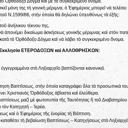
 τὸ Ὀρθόδοξο Δόγμα καὶ μὲ τὸ συγκεκριμένο ὄνομα.
εῖ μόνη της τὴ γονικὴ μέριμνα, ὁ Ἐφημέριος μπορεῖ νὰ τελέσει
ῦ Ν.1599/86, στὴν ὁποία θὰ δηλώνει ὑπευθύνως τὰ ἑξῆς:
 τοῦ ἀνήλικου τέκνου της,
νὰ ἀπονέμει δικαίωμα ἀσκήσεως γονικῆς μέριμνας καὶ στὸν πατέ
εῖ κατὰ τὸ Ὀρθόδοξο Δόγμα καὶ νὰ λάβει τὸ συγκεκριμένο ὄνομα.
ξη Ἐκκλησία ΕΤΕΡΟΔΟΞΩΝ καὶ ΑΛΛΟΘΡΗΣΚΩΝ:
 ἐγγεγραμμένα στὸ Ληξιαρχεῖο βαπτίζονται κανονικά.
τηση Βαπτίσεως, στὴν ὁποία καταγράφει ὅλα τὰ προσωπικά του 
γίνει Χριστιανὸς Ὀρθόδοξος ἀβίαστα καὶ ἐλεύθερα.
απτίσεως μαζὶ μὲ φωτοτυπία τῆς Ταυτότητας ἤ τοῦ Διαβατηρίου 
ι τὸν Κατηχητή – Ἱερέα.
εως καὶ ὁ Ἐφημέριος τῆς ἐνορίας τὴ Βάπτιση.
ς καταθέτει τὴ βεβαίωση Βαπτίσεως – Κατηχήσεως στὸ Ληξιαρχεῖ