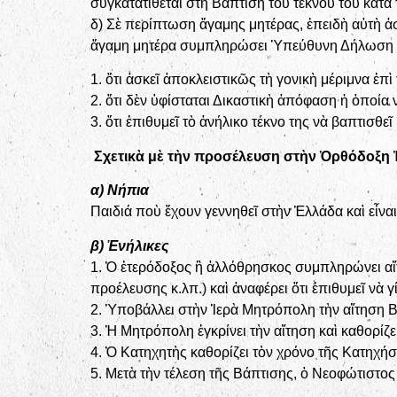
συγκατατίθεται στὴ Βάπτιση τοῦ τέκνου του κατὰ
δ) Σὲ περίπτωση ἄγαμης μητέρας, ἐπειδὴ αὐτὴ ἀσκ
ἄγαμη μητέρα συμπληρώσει Ὑπεύθυνη Δήλωση το
1. ὅτι ἀσκεῖ ἀποκλειστικῶς τὴ γονικὴ μέριμνα ἐπὶ
2. ὅτι δὲν ὑφίσταται Δικαστικὴ ἀπόφαση ἡ ὁποία 
3. ὅτι ἐπιθυμεῖ τὸ ἀνήλικο τέκνο της νὰ βαπτισθ
Σχετικὰ μὲ τὴν προσέλευση στὴν Ὀρθόδο
α) Νήπια
Παιδιά ποὺ ἔχουν γεννηθεῖ στὴν Ἑλλάδα καὶ εἶναι
β) Ἐνήλικες
1. Ὁ ἑτερόδοξος ἢ ἀλλόθρησκος συμπληρώνει αἴ
προέλευσης κ.λπ.) καὶ ἀναφέρει ὅτι ἐπιθυμεῖ νὰ 
2. Ὑποβάλλει στὴν Ἱερὰ Μητρόπολη τὴν αἴτηση Β
3. Ἡ Μητρόπολη ἐγκρίνει τὴν αἴτηση καὶ καθορίζε
4. Ὁ Κατηχητὴς καθορίζει τὸν χρόνο τῆς Κατηχήσ
5. Μετὰ τὴν τέλεση τῆς Βάπτισης, ὁ Νεοφώτιστο