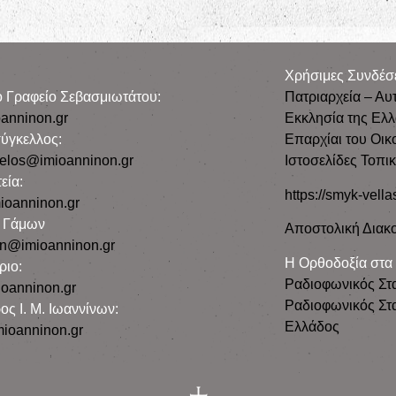
Χρήσιμες Συνδέσ
ρο Γραφείο Σεβασμιωτάτου:
Πατριαρχεία – Αυ
anninon.gr
Εκκλησία της Ελ
ύγκελλος:
Επαρχίαι του Οικ
gelos@imioanninon.gr
Ιστοσελίδες Τοπι
εία:
https://smyk-vella
ioanninon.gr
ο Γάμων
Αποστολική Διακο
n@imioanninon.gr
Η Ορθοδοξία στα
ριο:
Ραδιοφωνικός Στ
oanninon.gr
Ραδιοφωνικός Στα
ος Ι. Μ. Ιωαννίνων:
Ελλάδος
ioanninon.gr