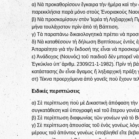
α) Νὰ προκαθορίσουν ἔγκαιρα τὴν ἡμέρα καὶ τὴν 
παρεκκλήσια παρὰ μόνο στοὺς Ἐνοριακοὺς Ναο
β) Νὰ προσκομίσουν στὸν Ἱερέα τὴ Ληξιαρχικὴ Πρ
μήνα τουλάχιστον πρὶν ἀπὸ τὴ Βάπτιση.
γ) Τὰ παραπάνω δικαιολογητικὰ πρέπει νὰ προσκο
δ) Νὰ καταθέσουν τὴ δήλωση Βαπτίσεως ἐντὸς ἑ
Ἀπαραίτητο γιὰ τὴν ἔκδοσή της εἶναι νὰ προσκομ
ε) Ἀνάδοχος (Νουνός) τοῦ παιδιοῦ δὲν μπορεῖ νὰ
Ἐγκύκλιο ὑπ’ ἀριθμ. 2309/21-1-1982). Πρίν τή βά
κατάστασης ἄν εἶναι ἄγαμος ἤ ληξιαρχική πράξη 
στ) Τέκνα προερχόμενα ἀπὸ γονεῖς ποὺ ἔχουν τελ
Ειδικές περιπτώσεις
α) Σὲ περίπτωση ποὺ μὲ Δικαστικὴ ἀπόφαση τὴν ἐπ
συγκατάθεση καὶ ὑπογραφὴ καὶ τοῦ ἕτερου γον
β) Σὲ περίπτωση διαφωνίας τῶν γονέων γιὰ τὸ Β
γ) Σὲ περίπτωση ἀπουσίας τοῦ ἑνὸς γονέως λόγω
μέρους τοῦ ἀπόντος γονέως ὑποβληθεῖ εἴτε βεβ