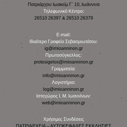
Πατριάρχου Ιωακείμ Γ΄ 10, Iωάννινα
Τηλεφωνικό Κέντρο:
26510 26397 & 26510 26379
E-mail:
Iδιαίτερο Γραφείο Σεβασμιωτάτου:
ig@imioanninon.gr
Πρωτοσύγκελλος:
protosigelos@imioanninon.gr
Γραμματεία:
info@imioanninon.gr
Λογιστήριο:
log@imioanninon.gr
Ιστοχώρος Ι. Μ. Ιωαννίνων:
web@imioanninon.gr
Χρήσιμες Συνδέσεις
ΠΑΤΡΙΑΡΧΕΙΑ – ΑΥΤΟΚΕΦΑΛΕΣ ΕΚΚΛΗΣΙΕΣ