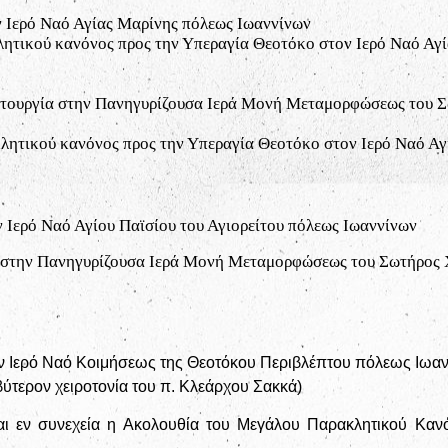
ν Ιερό Ναό Αγίας Μαρίνης πόλεως Ιωαννίνων
τικού κανόνος προς την Υπεραγία Θεοτόκο στον Ιερό Ναό Αγί
ιτουργία στην Πανηγυρίζουσα Ιερά Μονή Μεταμορφώσεως του 
ητικού κανόνος προς την Υπεραγία Θεοτόκο στον Ιερό Ναό Αγ
ν Ιερό Ναό Αγίου Παϊσίου του Αγιορείτου πόλεως Ιωαννίνων
 στην Πανηγυρίζουσα Ιερά Μονή Μεταμορφώσεως του Σωτήρος 
ν Ιερό Ναό Κοιμήσεως της Θεοτόκου Περιβλέπτου πόλεως Ιωαννί
σβύτερον χειροτονία του π. Κλεάρχου Σακκά)
αι εν συνεχεία η Ακολουθία του Μεγάλου Παρακλητικού Καν