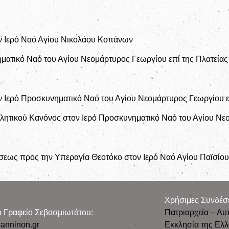
ον Ιερό Ναό Αγίου Νικολάου Κοπάνων
ματικό Ναό του Αγίου Νεομάρτυρος Γεωργίου επί της Πλατεία
ν Ιερό Προσκυνηματικό Ναό του Αγίου Νεομάρτυρος Γεωργίου ε
ητικού Κανόνος στον Ιερό Προσκυνηματικό Ναό του Αγίου Νεο
εως προς την Υπεραγία Θεοτόκο στον Ιερό Ναό Αγίου Παϊσίου
Χρήσιμες Συνδέσ
ρο Γραφείο Σεβασμιωτάτου:
Πατριαρχεία – Αυ
anninon.gr
Εκκλησία της Ελ