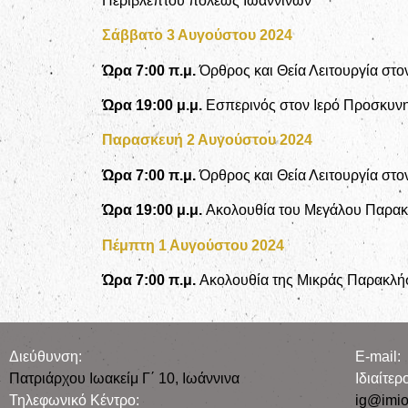
Περιβλέπτου πόλεως Ιωαννίνων
Σάββατο 3 Αυγούστου 2024
Ώρα 7:00 π.μ.
Όρθρος και Θεία Λειτουργία στ
Ώρα 19:00
μ.μ.
Εσπερινός στον Ιερό Προσκυνη
Παρασκευή 2 Αυγούστου 2024
Ώρα 7:00 π.μ.
Όρθρος και Θεία Λειτουργία στο
Ώρα 19:00 μ.μ.
Ακολουθία του Μεγάλου Παρακλ
Πέμπτη 1 Αυγούστου 2024
Ώρα
7:00 π.μ.
Ακολουθία της Μικράς Παρακλήσ
Διεύθυνση:
E-mail:
Πατριάρχου Ιωακείμ Γ΄ 10, Iωάννινα
Iδιαίτε
Τηλεφωνικό Κέντρο:
ig@imio