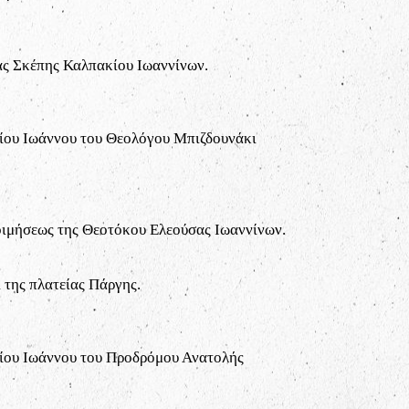
ας Σκέπης Καλπακίου Ιωαννίνων.
ίου Ιωάννου του Θεολόγου Μπιζδουνάκι
ιμήσεως της Θεοτόκου Ελεούσας Ιωαννίνων.
 της πλατείας Πάργης.
ίου Ιωάννου του Προδρόμου Ανατολής