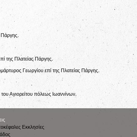
ς Πάργης.
πί της Πλατείας Πάργης.
μάρτυρος Γεωργίου επί της Πλατείας Πάργης.
 του Αγιορείτου πόλεως Ιωαννίνων.
εις
τοκέφαλες Εκκλησίες
λάδος