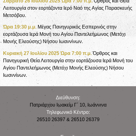
Σάββατο 26 Ιουλίου 2025 Ώρα 7:00 π.μ.
Όρθρος και Θεία
Λειτουργία στον εορτάζοντα Ιερό Ναό της Αγίας Παρασκευής
Μετσόβου.
Ώρα 19:30 μ.μ.
Μέγας Πανηγυρικός Εσπερινός στην
εορτάζουσα Ιερά Μονή του Αγίου Παντελεήμωνος (Μετόχι
Μονής Ελεούσης) Νήσου Ιωαννίνων.
Κυριακή 27 Ιουλίου 2025 Ώρα 7:00 π.μ.
Όρθρος και
Πανηγυρική Θεία Λειτουργία στην εορτάζουσα Ιερά Μονή του
Αγίου Παντελεήμωνος (Μετόχι Μονής Ελεούσης) Νήσου
Ιωαννίνων.
Διεύθυνση:
Πατριάρχου Ιωακείμ Γ΄ 10, Iωάννινα
Τηλεφωνικό Κέντρο:
26510 26397 & 26510 26379