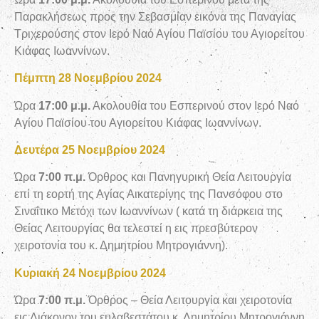
Παρακλήσεως προς την Σεβασμίαν εικόνα της Παναγίας
Τριχερούσης στον Ιερό Ναό Αγίου Παϊσίου του Αγιορείτου
Κιάφας Ιωαννίνων.
Πέμπτη 28 Νοεμβρίου 2024
Ώρα
17:00 μ.μ.
Ακολουθία του Εσπερινού στον Ιερό Ναό
Αγίου Παϊσίου του Αγιορείτου Κιάφας Ιωαννίνων.
Δευτέρα 25 Νοεμβρίου 2024
Ώρα
7:00 π.μ.
Όρθρος και Πανηγυρική Θεία Λειτουργία
επί τη εορτή της Αγίας Αικατερίνης της Πανσόφου στο
Σιναΐτικο Μετόχι των Ιωαννίνων ( κατά τη διάρκεια της
Θείας Λειτουργίας θα τελεστεί η εις πρεσβύτερον
χειροτονία του κ. Δημητρίου Μητρογιάννη).
Κυριακή 24 Νοεμβρίου 2024
Ώρα
7:00 π.μ.
Όρθρος – Θεία Λειτουργία και χειροτονία
εις Διάκονον του ευλαβεστάτου κ. Δημητρίου Μητρογιάννη