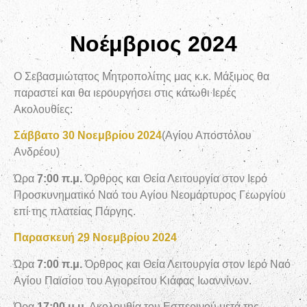
Νοέμβριος 2024
Ο Σεβασμιώτατος Μητροπολίτης μας κ.κ. Μάξιμος θα
παραστεί και θα ιερουργήσει στις κάτωθι Ιερές
Ακολουθίες:
Σάββατο 30 Νοεμβρίου 2024
(Αγίου Αποστόλου
Ανδρέου)
Ώρα
7:00 π.μ.
Όρθρος και Θεία Λειτουργία στον Ιερό
Προσκυνηματικό Ναό του Αγίου Νεομάρτυρος Γεωργίου
επί της πλατείας Πάργης.
Παρασκευή 29 Νοεμβρίου 2024
Ώρα
7:00 π.μ.
Όρθρος και Θεία Λειτουργία στον Ιερό Ναό
Αγίου Παϊσίου του Αγιορείτου Κιάφας Ιωαννίνων.
Ώρα
17:00 μ.μ.
Ακολουθία του Εσπερινού μετά της