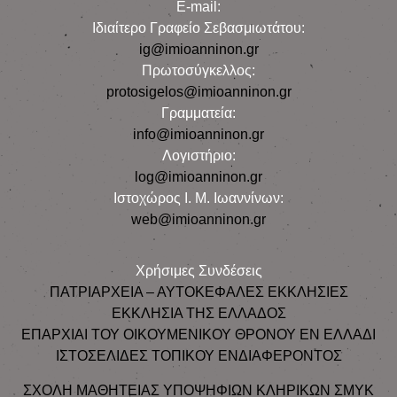
E-mail:
Iδιαίτερο Γραφείο Σεβασμιωτάτου:
ig@imioanninon.gr
Πρωτοσύγκελλος:
protosigelos@imioanninon.gr
Γραμματεία:
info@imioanninon.gr
Λογιστήριο:
log@imioanninon.gr
Ιστοχώρος Ι. Μ. Ιωαννίνων:
web@imioanninon.gr
Χρήσιμες Συνδέσεις
ΠΑΤΡΙΑΡΧΕΙΑ – ΑΥΤΟΚΕΦΑΛΕΣ ΕΚΚΛΗΣΙΕΣ
ΕΚΚΛΗΣΙΑ ΤΗΣ ΕΛΛΑΔΟΣ
ΕΠΑΡΧΙΑΙ ΤΟΥ ΟΙΚΟΥΜΕΝΙΚΟΥ ΘΡΟΝΟΥ ΕΝ ΕΛΛΑΔΙ
ΙΣΤΟΣΕΛΙΔΕΣ ΤΟΠΙΚΟΥ ΕΝΔΙΑΦΕΡΟΝΤΟΣ
ΣΧΟΛΗ ΜΑΘΗΤΕΙΑΣ ΥΠΟΨΗΦΙΩΝ ΚΛΗΡΙΚΩΝ ΣΜΥΚ