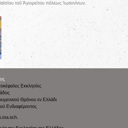
αϊσίου τοῦ Ἁγιορείτου πόλεως Ἰωαννίνων.
εις
τοκέφαλες Εκκλησίες
λάδος
ουμενικού Θρόνου εν Ελλάδι
κού Ενδιαφέροντος
s.ioa.sch.