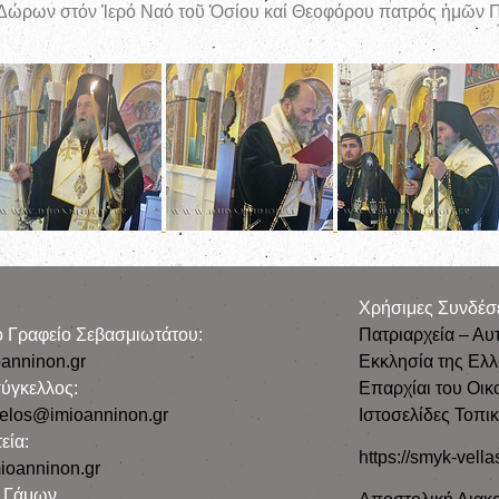
 Δώρων στόν Ἱερό Ναό τοῦ Ὁσίου καί Θεοφόρου πατρός ἠμῶν Π
Χρήσιμες Συνδέσ
ρο Γραφείο Σεβασμιωτάτου:
Πατριαρχεία – Αυ
anninon.gr
Εκκλησία της Ελ
ύγκελλος:
Επαρχίαι του Οικ
gelos@imioanninon.gr
Ιστοσελίδες Τοπι
εία:
https://smyk-vella
ioanninon.gr
ο Γάμων