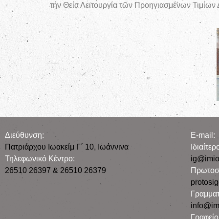
τήν Θεία Λειτουργία τῶν Προηγιασμένων Τιμίων
Διεύθυνση:
E-mail:
Πατριάρχου Ιωακείμ Γ΄ 10, Iωάννινα
Iδιαίτε
Τηλεφωνικό Κέντρο:
ig@imio
26510 26397 & 26510 26379
Πρωτοσ
protosi
Γραμματ
info@im
Γραφεί