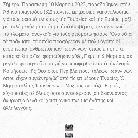
Σήμερα, Παρασκευή 10 Μαρτίου 2023, παραδόθηκαν στήν
Ἀθήνα τριανταδύο (32) παλέτες μέ τρόφιμα καί ἀναλώσιμα
γιά τούς σεισμόπληκτους τῆς Τουρκίας καί τῆς Συρίας, μαζί
μέ πολύ μεγάλη ποσότητα ἀπό κουβέρτες, σεντόνια καί
παπλώματα, ἀναγκαῖα γιά τούς σεισμόπληκτους. Ὅλα αὐτά
τά πράγματα, τά ὁποῖα προσέφεραν μέ πολύ ἀγάπη οἱ
ἐνορίτες καί ἄνθρωποι τῶν Ἰωαννίνων, ὅπως ἐπίσης καί
κάποιες ἑταιρεῖες, φορτώθηκαν χθές, Πέμπτη 9 Μαρτίου, σέ
μεγάλο φορτηγό ὄχημα γιά νά μεταφερθοῦν ἀπό τήν ἐνορία
Κοιμήσεως τῆς Θεοτόκου Περιβλέπτου, πόλεως Ἰωαννίνων,
ὅπου εἶχαν συγκεντρωθεῖ ἀπό τίς ἐπιμέρους Ἐνορίες. Ὁ
Μητροπολίτης Ἰωαννίνων κ. Μάξιμος ἐκφράζει θερμές
εὐχαριστίες σέ ὅλους ὅσοι συνεισέφεραν, ἐπιδεικνύοντας
ἀνθρωπιά ἀλλά καί χριστιανικό πνεῦμα ἀγάπης καί
ἀλληλεγγύης.