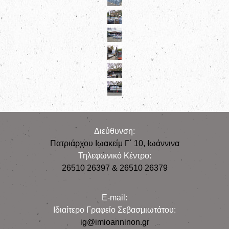
Διεύθυνση:
Πατριάρχου Ιωακείμ Γ΄ 10, Iωάννινα
Τηλεφωνικό Κέντρο:
26510 26397 & 26510 26379
E-mail:
Iδιαίτερο Γραφείο Σεβασμιωτάτου:
ig@imioanninon.gr