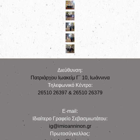
Διεύθυνση:
Πατριάρχου Ιωακείμ Γ΄ 10, Iωάννινα
Τηλεφωνικό Κέντρο:
26510 26397 & 26510 26379
E-mail:
Iδιαίτερο Γραφείο Σεβασμιωτάτου:
ig@imioanninon.gr
Πρωτοσύγκελλος: