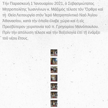
Τήν Παρασκευή 1 Ἰανουαρίου 2021, ὁ Σεβασμιώτατος
Μητροπολίτης Ἰωαννίνων κ. Μάξιμος τέλεσε τόν Ὄρθρο καί
τή Θεία Λειτουργία στόν Ἱερό Μητροπολιτικό Ναό Ἁγίου
Ἀθανασίου, κατά τήν ὁποῖα έλαβε χώρα καί ἡ εἰς
Πρεσβύτερον χειροτονία τοῦ π. Γρηγορίου Μανόπουλου.
Πρίν τήν απόλυση τέλεσε καί τήν δοξολογία ἐπί τῇ ἐνάρξει
τοῦ νέου ἔτους.