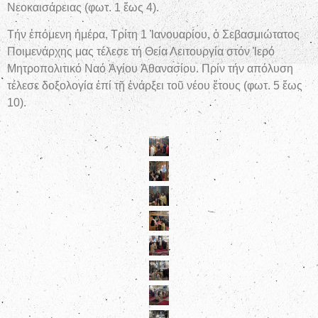
Νεοκαισάρειας (φωτ. 1 ἕως 4).
Τήν ἑπόμενη ἡμέρα, Τρίτη 1 Ἰανουαρίου, ὁ Σεβασμιώτατος
Ποιμενάρχης μας τέλεσε τή Θεία Λειτουργία στόν Ἱερό
Μητροπολιτικό Ναό Ἁγίου Ἀθανασίου. Πρίν τήν απόλυση
τέλεσε δοξολογία ἐπί τῇ ἐνάρξει τοῦ νέου ἔτους (φωτ. 5 ἕως
10).