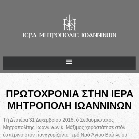
ΠΡΩΤΟΧΡΟΝΙΑ ΣΤΗΝ ΙΕΡΑ
ΜΗΤΡΟΠΟΛΗ ΙΩΑΝΝΙΝΩΝ
Τή Δευτέρα 31 Δεκεμβρίου 2018, ὁ Σεβασμιώτατος
Μητροπολίτης Ἰωαννίνων κ. Μάξιμος χοροστάτησε στόν
ἑσπερινό στόν πανηγυρίζοντα Ἱερό Ναό Ἁγίου Βασιλείου