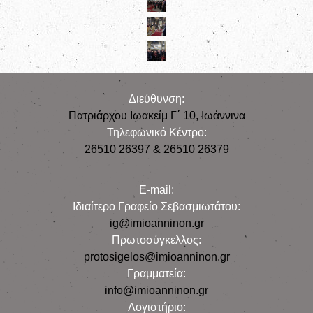
Διεύθυνση:
Πατριάρχου Ιωακείμ Γ΄ 10, Iωάννινα
Τηλεφωνικό Κέντρο:
26510 26397 & 26510 26379
E-mail:
Iδιαίτερο Γραφείο Σεβασμιωτάτου:
ig@imioanninon.gr
Πρωτοσύγκελλος:
protosigelos@imioanninon.gr
Γραμματεία:
info@imioanninon.gr
Λογιστήριο: