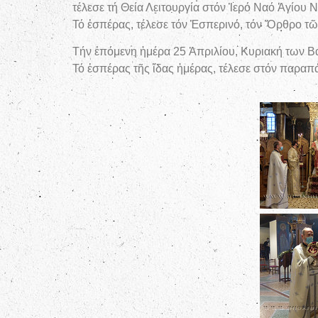
τέλεσε τή Θεία Λειτουργία στόν Ἱερό Ναό Ἁγίου 
Τό ἑσπέρας, τέλεσε τόν Ἑσπερινό, τόν Ὄρθρο τῶν
Τήν ἑπόμενη ἡμέρα 25 Ἀπριλίου, Κυριακή των Βαΐ
Τό ἑσπέρας τῆς ἴδας ἡμέρας, τέλεσε στόν παραπ