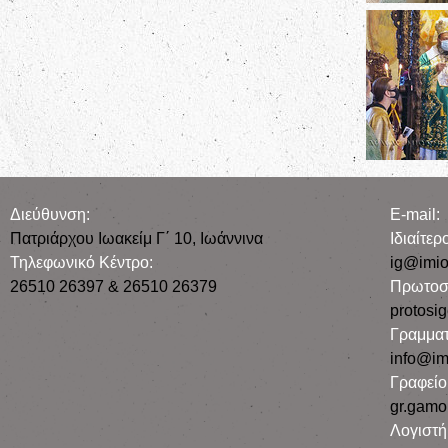
Διεύθυνση:
E-mail:
Πατριάρχου Ιωακείμ Γ΄ 10, Iωάννινα
Iδιαίτε
Τηλεφωνικό Κέντρο:
ig@imio
26510 26397 & 26510 26379
Πρωτοσ
protosi
Γραμματ
info@im
Γραφεί
gr.gamo
Λογιστή