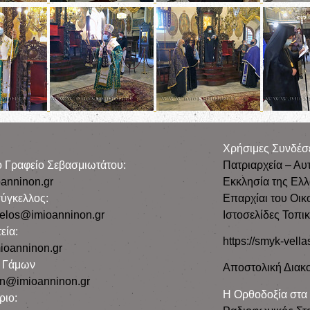
Χρήσιμες Συνδέσ
ρο Γραφείο Σεβασμιωτάτου:
Πατριαρχεία – Αυ
anninon.gr
Εκκλησία της Ελ
ύγκελλος:
Επαρχίαι του Οικ
gelos@imioanninon.gr
Ιστοσελίδες Τοπι
εία:
https://smyk-vella
ioanninon.gr
ο Γάμων
Αποστολική Διακο
n@imioanninon.gr
Η Ορθοδοξία στα
ριο: