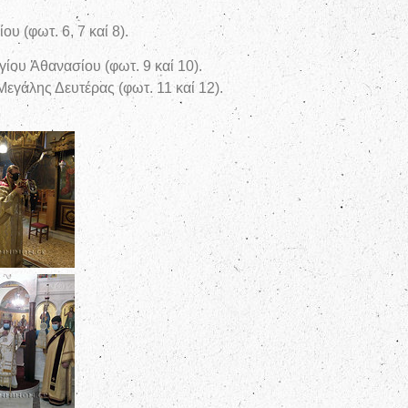
υ (φωτ. 6, 7 καί 8).
ίου Ἀθανασίου (φωτ. 9 καί 10).
εγάλης Δευτέρας (φωτ. 11 καί 12).