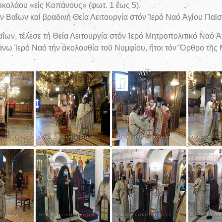
Νικολάου «εἰς Κοπάνους» (φωτ. 1 ἕως 5).
 Βαΐων καί βραδινή Θεία Λειτουργία στόν Ἱερό Ναό Ἁγίου Παϊσίο
ων, τέλεσε τή Θεία Λειτουργία στόν Ἱερό Μητροπολιτικό Ναό Ἁγ
άνω Ἱερό Ναό τήν ἀκολουθία τοῦ Νυμφίου, ἤτοι τόν Ὄρθρο τῆς Μ