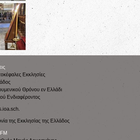
εις
τοκέφαλες Εκκλησίες
λάδος
ουμενικού Θρόνου εν Ελλάδι
κού Ενδιαφέροντος
s.ioa.sch.
νία της Εκκλησίας της Ελλάδος
 FM