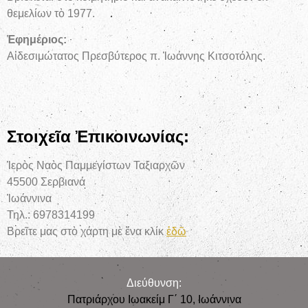
θεμελίων τὸ 1977.
Ἐ
φημέριος
:
Αἰδεσιμώτατος Πρεσβύτερος π. Ἰωάννης Κιτσοτόλης.
Στοιχεῖα Ἐπικοινωνίας:
Ἱερὸς Ναὸς Παμμεγίστων Ταξιαρχῶν
45500 Σερβιανά
Ἰωάννινα
Τηλ.: 6978314199
Βρεῖτε μας στὸ χάρτη μὲ ἕνα κλίκ
ἐδῶ
Διεύθυνση:
Πατριάρχου Ιωακείμ Γ΄ 10, Iωάννινα