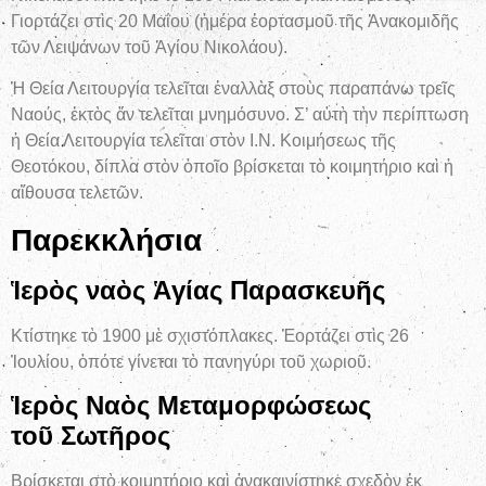
Γιορτάζει στὶς 20 Μαΐου (ἡμέρα ἑορτασμοῦ τῆς Ἀνακομιδῆς
τῶν Λειψάνων τοῦ Ἁγίου Νικολάου).
Ἡ Θεία Λειτουργία τελεῖται ἐναλλὰξ στοὺς παραπάνω τρεῖς
Ναούς, ἐκτὸς ἄν τελεῖται μνημόσυνο. Σ’ αὐτὴ τὴν περίπτωση
ἡ Θεία Λειτουργία τελεῖται στὸν Ι.Ν. Κοιμήσεως τῆς
Θεοτόκου, δίπλα στὸν ὁποῖο βρίσκεται τὸ κοιμητήριο καὶ ἡ
αἴθουσα τελετῶν.
Παρεκκλήσια
Ἱ
ερὸς ναὸς
Ἁ
γίας Παρασκευ
ῆ
ς
Κτίστηκε τὸ 1900 μὲ σχιστόπλακες. Ἑορτάζει στὶς 26
Ἰουλίου, ὁπότε γίνεται τὸ πανηγύρι τοῦ χωριοῦ.
Ἱ
ερὸς Ναὸς Μεταμορφώσεως
το
ῦ
Σωτ
ῆ
ρος
Βρίσκεται στὸ κοιμητήριο καὶ ἀνακαινίστηκε σχεδὸν ἐκ