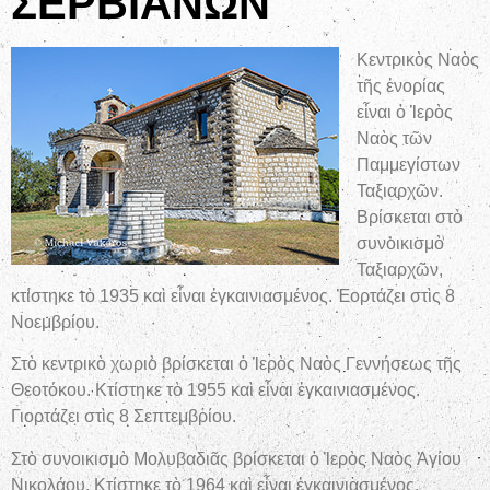
ΣΕΡΒΙΑΝΩΝ
Κεντρικὸς Ναὸς
τῆς ἐνορίας
εἶναι ὁ Ἱερὸς
Ναὸς τῶν
Παμμεγίστων
Ταξιαρχῶν.
Βρίσκεται στὸ
συνοικισμὸ
Ταξιαρχῶν,
κτίστηκε τὸ 1935 καὶ εἶναι ἐγκαινιασμένος. Ἑορτάζει στὶς 8
Νοεμβρίου.
Στὸ κεντρικὸ χωριὸ βρίσκεται ὁ Ἱερὸς Ναὸς Γεννήσεως τῆς
Θεοτόκου. Κτίστηκε τὸ 1955 καὶ εἶναι ἐγκαινιασμένος.
Γιορτάζει στὶς 8 Σεπτεμβρίου.
Στὸ συνοικισμὸ Μολυβαδιᾶς βρίσκεται ὁ Ἱερὸς Ναὸς Ἁγίου
Νικολάου. Κτίστηκε τὸ 1964 καὶ εἶναι ἐγκαινιασμένος.