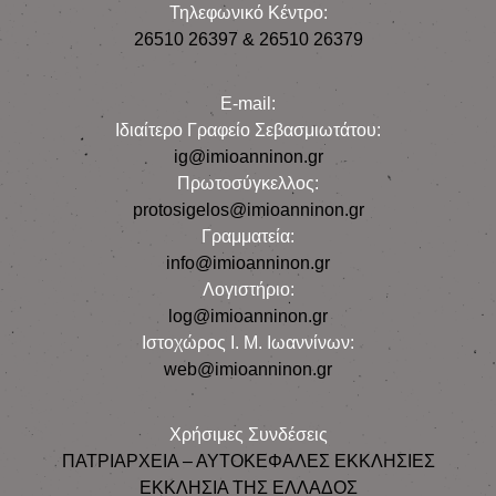
Τηλεφωνικό Κέντρο:
26510 26397 & 26510 26379
E-mail:
Iδιαίτερο Γραφείο Σεβασμιωτάτου:
ig@imioanninon.gr
Πρωτοσύγκελλος:
protosigelos@imioanninon.gr
Γραμματεία:
info@imioanninon.gr
Λογιστήριο:
log@imioanninon.gr
Ιστοχώρος Ι. Μ. Ιωαννίνων:
web@imioanninon.gr
Χρήσιμες Συνδέσεις
ΠΑΤΡΙΑΡΧΕΙΑ – ΑΥΤΟΚΕΦΑΛΕΣ ΕΚΚΛΗΣΙΕΣ
ΕΚΚΛΗΣΙΑ ΤΗΣ ΕΛΛΑΔΟΣ