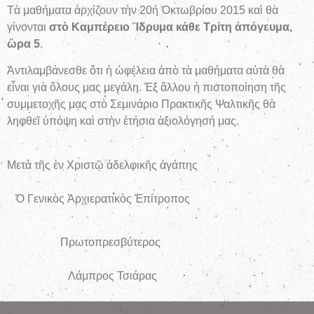
Τὰ μαθήματα ἀρχίζουν τὴν 20ή Ὀκτωβρίου 2015 καὶ θὰ
γίνονται
στὸ Καμπέρειο Ἵδρυμα κάθε Τρίτη ἀπόγευμα,
ὥρα 5
.
Ἀντιλαμβάνεσθε ὅτι ἡ ὠφέλεια ἀπὸ τὰ μαθήματα αὐτὰ θὰ
εἶναι γιὰ ὅλους μας μεγάλη. Ἐξ ἄλλου ἡ πιστοποίηση τῆς
συμμετοχῆς μας στὸ Σεμινάριο Πρακτικῆς Ψαλτικῆς θὰ
ληφθεῖ ὑπόψη καὶ στὴν ἐτήσια ἀξιολόγησή μας.
Μετὰ τῆς ἐν Χριστῷ ἀδελφικῆς ἀγάπης
Ὁ Γενικὸς Ἀρχιερατικὸς Ἐπίτροπος
Πρωτοπρεσβύτερος
Λάμπρος Τσιάρας