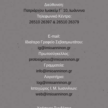
Διεύθυνση:
Πατριάρχου Ιωακείμ Γ΄ 10, Iωάννινα
Τηλεφωνικό Κέντρο:
26510 26397 & 26510 26379
E-mail:
Iδιαίτερο Γραφείο Σεβασμιωτάτου:
ig@imioanninon.gr
Πρωτοσύγκελλος:
protosigelos@imioanninon.gr
Γραμματεία:
info@imioanninon.gr
Λογιστήριο:
log@imioanninon.gr
Ιστοχώρος Ι. Μ. Ιωαννίνων:
web@imioanninon.gr