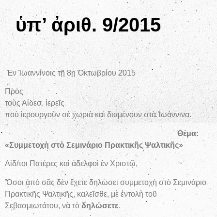
ὑπ’ ἀριθ. 9/2015
Ἐν Ἰωαννίνοις τῇ 8ῃ Ὀκτωβρίου 2015
Πρὸς
τοὺς Αἰδεσ. ἱερεῖς
ποὺ ἱερουργοῦν σὲ χωριὰ καὶ διαμένουν στὰ Ἰωάννινα.
Θέμα:
«Συμμετοχὴ στὸ Σεμινάριο Πρακτικῆς Ψαλτικῆς»
Αἰδ/τοι Πατέρες καὶ ἀδελφοὶ ἐν Χριστῷ,
Ὅσοι ἀπὸ σᾶς δὲν ἔχετε δηλώσει συμμετοχὴ στὸ Σεμινάριο
Πρακτικῆς Ψαλτικῆς, καλεῖσθε, μὲ ἐντολὴ τοῦ
Σεβασμιωτάτου, νὰ τὸ
δηλώσετε
.