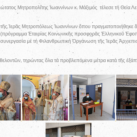
τατος Μητροπολίτης Ἰωαννίνων κ. Μάξιμος τέλεσε τή Θεία Λει
ο τῆς Ἱερᾶς Μητροπόλεως Ἰωαννίνων ὅπου πραγματοποιήθηκε δι
 (πρόγραμμα Ἐταιρίας Κοινωνικῆς προσφορᾶς Ἑλληνικοῦ Ἐφοπ
έ συνεργασία μέ τή Φιλανθρωπική Ὀργάνωση τῆς Ἱερᾶς Ἀρχιε
 ἐθελοντῶν, τηρώντας ὅλα τά προβλεπόμενα μέτρα κατά τῆς ἐξά