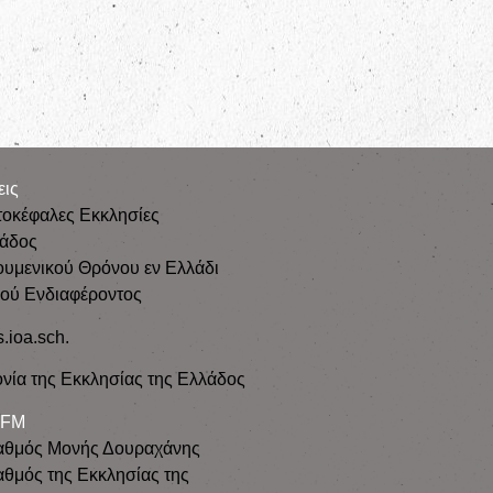
εις
τοκέφαλες Εκκλησίες
λάδος
ουμενικού Θρόνου εν Ελλάδι
κού Ενδιαφέροντος
s.ioa.sch.
νία της Εκκλησίας της Ελλάδος
 FM
αθμός Μονής Δουραχάνης
θμός της Εκκλησίας της