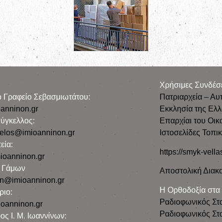
Χρήσιμες Συνδέσ
ρο Γραφείο Σεβασμιωτάτου:
Πατριαρχεία – Αυ
anninon.gr
Εκκλησία της Ελ
ύγκελλος:
Επαρχίαι του Οικ
gelos@imioanninon.gr
Ιστοσελίδες Τοπι
εία:
https://smyk-vella
ioanninon.gr
ο Γάμων
Αποστολική Διακο
n@imioanninon.gr
Η Ορθοδοξία στα
ριο:
Ραδιοφωνικός Στ
oanninon.gr
Ραδιοφωνικός Στα
ος Ι. Μ. Ιωαννίνων: