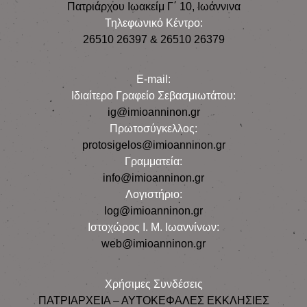
Πατριάρχου Ιωακείμ Γ΄ 10, Iωάννινα
Τηλεφωνικό Κέντρο:
26510 26397 & 26510 26379
E-mail:
Iδιαίτερο Γραφείο Σεβασμιωτάτου:
ig@imioanninon.gr
Πρωτοσύγκελλος:
protosigelos@imioanninon.gr
Γραμματεία:
info@imioanninon.gr
Λογιστήριο:
log@imioanninon.gr
Ιστοχώρος Ι. Μ. Ιωαννίνων:
web@imioanninon.gr
Χρήσιμες Συνδέσεις
ΠΑΤΡΙΑΡΧΕΙΑ – ΑΥΤΟΚΕΦΑΛΕΣ ΕΚΚΛΗΣΙΕΣ