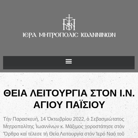
ΘΕΙΑ ΛΕΙΤΟΥΡΓΙΑ ΣΤΟΝ Ι.Ν.
ΑΓΙΟΥ ΠΑΪΣΙΟΥ
Τήν Παρασκευή, 14 Ὀκτωβρίου 2022, ὁ Σεβασμιώτατος
Μητροπολίτης Ἰωαννίνων κ. Μάξιμος χοροστάτησε στόν
Ὄρθρο καί τέλεσε τή Θεία Λειτουργία στόν Ἱερό Ναό τοῦ