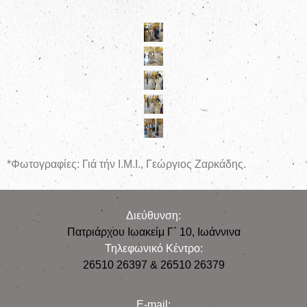
*Φωτογραφίες: Γιά τήν Ι.Μ.Ι., Γεώργιος Ζαρκάδης.
Διεύθυνση:
Πατριάρχου Ιωακείμ Γ΄ 10, Iωάννινα
Τηλεφωνικό Κέντρο:
26510 26397 & 26510 26379
E-mail: