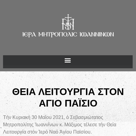
ΘΕΙΑ ΛΕΙΤΟΥΡΓΙΑ ΣΤΟΝ
ΑΓΙΟ ΠΑΪΣΙΟ
Τήν Κυριακή 30 Μαΐου 2021, ὁ Σεβασμιώτατος
Μητροπολίτης Ἰωαννίνων κ. Μάξιμος τέλεσε τήν Θεία
Λειτουργία στόν Ἱερό Ναό Ἁγίου Παϊσίου.