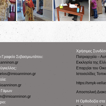
.
Χρήσιμες Συνδέσ
ρο Γραφείο Σεβασμιωτάτου:
Πατριαρχεία – Αυ
anninon.gr
Εκκλησία της Ελ
ύγκελλος:
Επαρχίαι του Οικ
gelos@imioanninon.gr
Ιστοσελίδες Τοπι
εία:
https://smyk-vella
ioanninon.gr
ο Γάμων
Αποστολική Διακο
n@imioanninon.gr
Η Ορθοδοξία στα
ριο: