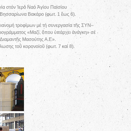
ία στόν Ἱερό Ναό Ἁγίου Παϊσίου
 Βησσαρίωνα Βακάρο (φωτ. 1 ἕως 6).
ιανομή τροφίμων μέ τή συνεργασία τῆς ΣΥΝ–
ογράμματος «Μαζί, ὅπου ὑπάρχει ἀνάγκη» σέ
Διαμαντῆς Μασούτης Α.Ε».
λωσης τοῦ κορονοϊοῦ (φωτ. 7 καί 8).