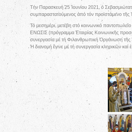
Τήν Παρασκευή 25 Ἰουνίου 2021, ὁ Σεβασμιώτατο
συμπαραστατούμενος ἀπό τόν προϊστάμενο τῆς Ἐ
Τό μεσημέρι, μετέβη στό κοινωνικό παντοπωλεῖ
ΕΝΩΣΙΣ (πρόγραμμα Ἐταιρίας Κοινωνικῆς προσφ
συνεργασία μέ τή Φιλανθρωπική Ὀργάνωση τῆς
Ἡ διανομή ἔγινε μέ τή συνεργασία κληρικῶν καί 