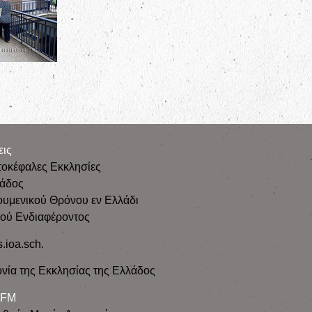
εις
τοκέφαλες Εκκλησίες
λάδος
ουμενικού Θρόνου εν Ελλάδι
κού Ενδιαφέροντος
s.ioa.sch.
νία της Εκκλησίας της Ελλάδος
 FM