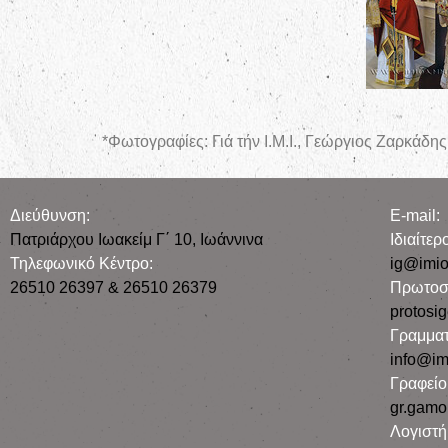
*Φωτογραφίες: Γιά τήν Ι.Μ.Ι., Γεώργιος Ζαρκάδης
Διεύθυνση:
E-mail:
Πατριάρχου Ιωακείμ Γ΄ 10, Iωάννινα
Iδιαίτε
Τηλεφωνικό Κέντρο:
ig@imio
26510 26397 & 26510 26379
Πρωτοσ
protosi
Γραμματ
info@im
Γραφεί
gr.gamo
Λογιστή