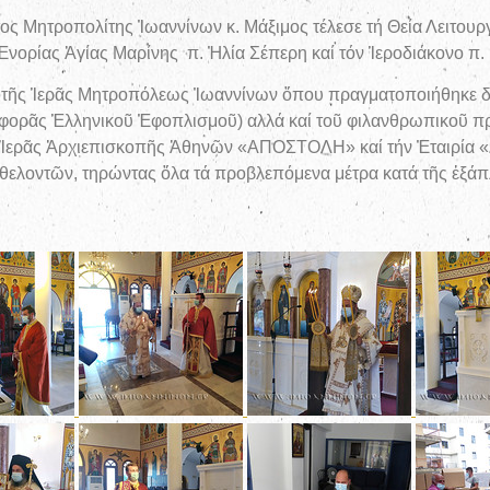
ς Μητροπολίτης Ἰωαννίνων κ. Μάξιμος τέλεσε τή Θεία Λειτουργ
νορίας Ἁγίας Μαρίνης π. Ἠλία Σέπερη καί τόν Ἱεροδιάκονο π.
ο τῆς Ἱερᾶς Μητροπόλεως Ἰωαννίνων ὅπου πραγματοποιήθηκε δ
ορᾶς Ἑλληνικοῦ Ἐφοπλισμοῦ) αλλά καί τοῦ φιλανθρωπικοῦ πρ
 Ἱερᾶς Ἀρχιεπισκοπῆς Ἀθηνῶν «ΑΠΟΣΤΟΛΗ» καί τήν Ἐταιρία «
ἐθελοντῶν, τηρώντας ὅλα τά προβλεπόμενα μέτρα κατά τῆς ἐξάπ