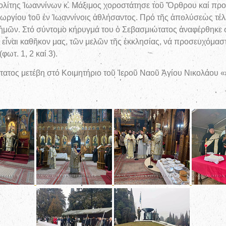
της Ἰωαννίνων κ. Μάξιμος χοροστάτησε τοῦ Ὄρθρου καί προεξ
ωργίου τοῦ ἐν Ἰωαννίνοις ἀθλήσαντος. Πρό τῆς ἀπολύσεως τ
μῶν. Στό σύντομο κήρυγμά του ὁ Σεβασμιώτατος ἀναφέρθηκε σ
τι εἶναι καθῆκον μας, τῶν μελῶν τῆς ἐκκλησίας, νά προσευχόμα
ωτ. 1, 2 καί 3).
ώτατος μετέβη στό Κοιμητήριο τοῦ Ἱεροῦ Ναοῦ Ἁγίου Νικολάου