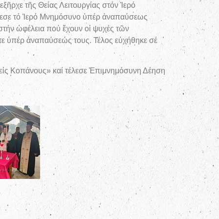
ῆρχε τῆς Θείας Λειτουργίας στόν Ἱερό
έλεσε τό Ἱερό Μνημόσυνο ὑπέρ ἀναπαύσεως
τήν ὠφέλεια πού ἔχουν οἱ ψυχές τῶν
στε ὑπέρ ἀναπαύσεώς τους. Τέλος εὐχήθηκε σέ
 «εἰς Κοπάνους» καί τέλεσε Ἐπιμνημόσυνη Δέηση