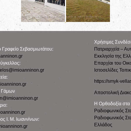
Χρήσιμες Συνδέσ
ρο Γραφείο Σεβασμιωτάτου:
Πατριαρχεία – Αυ
anninon.gr
Εκκλησία της Ελ
ύγκελλος:
Επαρχίαι του Οικ
gelos@imioanninon.gr
Ιστοσελίδες Τοπι
εία:
https://smyk-vella
ioanninon.gr
ο Γάμων
Αποστολική Διακο
n@imioanninon.gr
Η Ορθοδοξία στα
ριο:
Ραδιοφωνικός Στ
oanninon.gr
Ραδιοφωνικός Στα
ος Ι. Μ. Ιωαννίνων:
Ελλάδος
ioanninon.gr