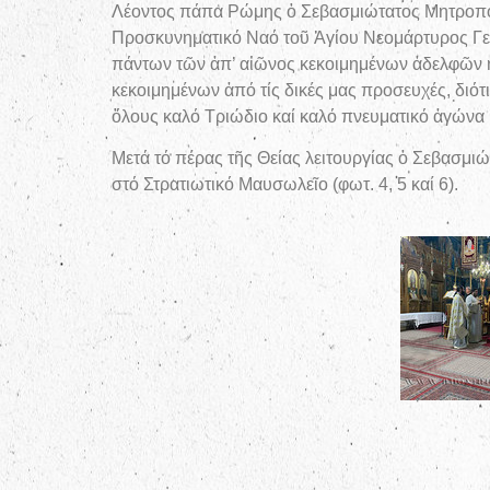
Λέοντος πάπα Ρώμης ὁ Σεβασμιώτατος Μητροπολί
Προσκυνηματικό Ναό τοῦ Ἁγίου Νεομάρτυρος Γε
πάντων τῶν ἀπ’ αἰῶνος κεκοιμημένων ἀδελφῶν ἠ
κεκοιμημένων ἀπό τίς δικές μας προσευχές, διό
ὅλους καλό Τριώδιο καί καλό πνευματικό ἀγώνα (φ
Μετά τό πέρας τῆς Θείας λειτουργίας ὁ Σεβασμι
στό Στρατιωτικό Μαυσωλεῖο (φωτ. 4, 5 καί 6).