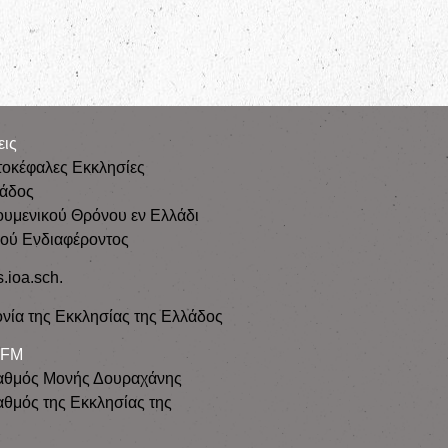
εις
τοκέφαλες Εκκλησίες
λάδος
ουμενικού Θρόνου εν Ελλάδι
κού Ενδιαφέροντος
s.ioa.sch.
νία της Εκκλησίας της Ελλάδος
 FM
αθμός Μονής Δουραχάνης
θμός της Εκκλησίας της