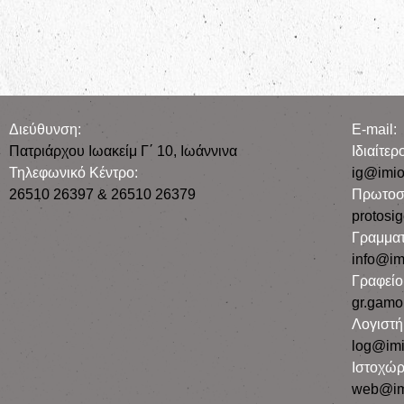
Διεύθυνση:
E-mail:
Πατριάρχου Ιωακείμ Γ΄ 10, Iωάννινα
Iδιαίτε
Τηλεφωνικό Κέντρο:
ig@imio
26510 26397 & 26510 26379
Πρωτοσ
protosi
Γραμματ
info@im
Γραφεί
gr.gamo
Λογιστή
log@imi
Ιστοχώρ
web@im