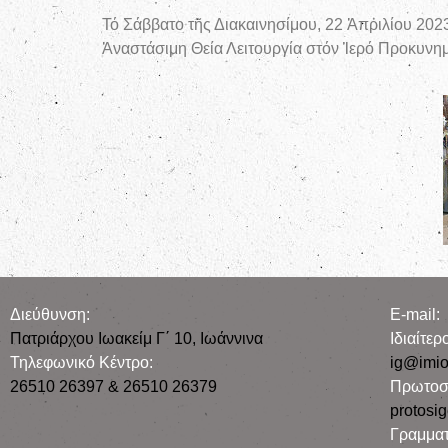
Τό Σάββατο τῆς Διακαινησίμου, 22 Ἀπριλίου 20
Ἀναστάσιμη Θεία Λειτουργία στόν Ἱερό Προκυνη
Διεύθυνση:
E-mail:
Πατριάρχου Ιωακείμ Γ΄ 10, Iωάννινα
Iδιαίτε
Τηλεφωνικό Κέντρο:
ig@imio
26510 26397 & 26510 26379
Πρωτοσ
protosi
Γραμματ