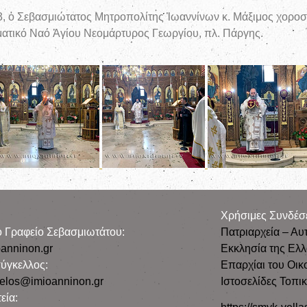
23, ὁ Σεβασμιώτατος Μητροπολίτης Ἰωαννίνων κ. Μάξιμος χοροσ
ματικό Ναό Ἁγίου Νεομάρτυρος Γεωργίου, πλ. Πάργης.
Χρήσιμες Συνδέσ
ρο Γραφείο Σεβασμιωτάτου:
Πατριαρχεία – Αυ
anninon.gr
Εκκλησία της Ελ
ύγκελλος:
Επαρχίαι του Οικ
gelos@imioanninon.gr
Ιστοσελίδες Τοπι
εία: