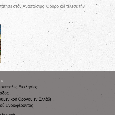
τάτησε στόν Ἀναστάσιμο Ὄρθρο καί τέλεσε τήν
εις
τοκέφαλες Εκκλησίες
λάδος
ουμενικού Θρόνου εν Ελλάδι
κού Ενδιαφέροντος