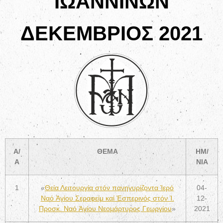
ΙΩΑΝΝΙΝΩΝ
ΔΕΚΕΜΒΡΙΟΣ 2021
Α/
ΘΕΜΑ
ΗΜ/
Α
ΝΙΑ
1
«
Θεία Λειτουργία στόν πανηγυρίζοντα Ἱερό
04-
Ναό Ἁγίου Σεραφείμ καί Ἑσπερινός στόν Ἱ.
12-
Προσκ. Ναό Ἁγίου Νεομάρτυρος Γεωργίου
»
2021