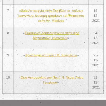
7
«Θεία Λειτουργία στήν Περίβλεπτο, πόλεως
19-
Ἰωαννίνων, Διανομή τροφίμων καί Ἑσπερινός
12-
στήν Ἁγ. Μαρίνα»
2021
8
«
Παραμονή Χριστουγέννων στήν Ἱερά
24-
Μητρόπολη Ἰωαννίνων
»
12-
2021
9
«
Χριστούγεννα στήν Ι.Μ. Ἰωαννίνων
»
25-
12-
2021
10
«
Θεία Λειτουργία στόν Πρ. Ι. Ν. Νεομ. Ἁγίου
31-
Γεωργίου
»
12-
2021