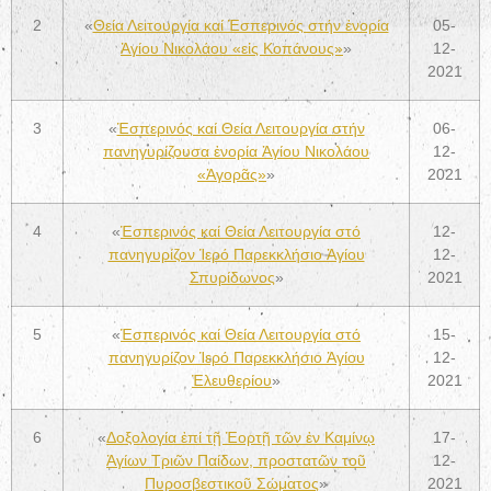
2
«
Θεία Λειτουργία καί Ἑσπερινός στήν ἐνορία
05-
Ἁγίου Νικολάου «εἰς Κοπάνους»
»
12-
2021
3
«
Ἑσπερινός καί Θεία Λειτουργία στήν
06-
πανηγυρίζουσα ἐνορία Ἁγίου Νικολάου
12-
«Ἀγορᾶς»
»
2021
4
«
Ἑσπερινός καί Θεία Λειτουργία στό
12-
πανηγυρίζον Ἱερό Παρεκκλήσιο Ἁγίου
12-
Σπυρίδωνος
»
2021
5
«
Ἑσπερινός καί Θεία Λειτουργία στό
15-
πανηγυρίζον Ἱερό Παρεκκλήσιο Ἁγίου
12-
Ἐλευθερίου
»
2021
6
«
Δοξολογία ἐπί τῇ Ἑορτῇ τῶν ἐν Καμίνῳ
17-
Ἁγίων Τριῶν Παίδων, προστατῶν τοῦ
12-
Πυροσβεστικοῦ Σώματος
»
2021