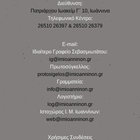
Διεύθυνση:
Πατριάρχου Ιωακείμ Γ΄ 10, Iωάννινα
Τηλεφωνικό Κέντρο:
26510 26397 & 26510 26379
E-mail:
Iδιαίτερο Γραφείο Σεβασμιωτάτου:
ig@imioanninon.gr
Πρωτοσύγκελλος:
protosigelos@imioanninon.gr
Γραμματεία:
info@imioanninon.gr
Λογιστήριο:
log@imioanninon.gr
Ιστοχώρος Ι. Μ. Ιωαννίνων:
web@imioanninon.gr
Χρήσιμες Συνδέσεις