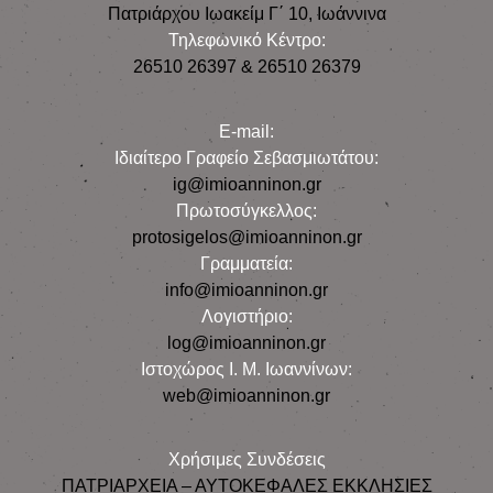
Πατριάρχου Ιωακείμ Γ΄ 10, Iωάννινα
Τηλεφωνικό Κέντρο:
26510 26397 & 26510 26379
E-mail:
Iδιαίτερο Γραφείο Σεβασμιωτάτου:
ig@imioanninon.gr
Πρωτοσύγκελλος:
protosigelos@imioanninon.gr
Γραμματεία:
info@imioanninon.gr
Λογιστήριο:
log@imioanninon.gr
Ιστοχώρος Ι. Μ. Ιωαννίνων:
web@imioanninon.gr
Χρήσιμες Συνδέσεις
ΠΑΤΡΙΑΡΧΕΙΑ – ΑΥΤΟΚΕΦΑΛΕΣ ΕΚΚΛΗΣΙΕΣ