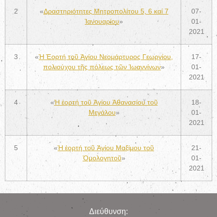
2
«
Δραστηριότητες Μητροπολίτου 5, 6 καί 7
07-
Ἰανουαρίου
»
01-
2021
3
«
Ἡ Ἑορτή τοῦ Ἁγίου Νεομάρτυρος Γεωργίου,
17-
πολιούχου τῆς πόλεως τῶν Ἰωαννίνων
»
01-
2021
4
«
Ἡ ἑορτή τοῦ Ἁγίου Ἀθανασίου τοῦ
18-
Μεγάλου
»
01-
2021
5
«
Ἡ ἑορτή τοῦ Ἁγίου Μαξίμου τοῦ
21-
Ὁμολογητοῦ
»
01-
2021
Διεύθυνση: