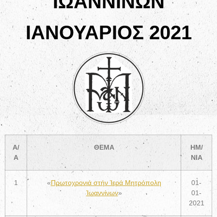
ΙΩΑΝΝΙΝΩΝ
ΙΑΝΟΥΑΡΙΟΣ 2021
Α/
ΘΕΜΑ
ΗΜ/
Α
ΝΙΑ
1
«
Πρωτοχρονιά στήν Ἱερά Μητρόπολη
01-
Ἰωαννίνων
»
01-
2021