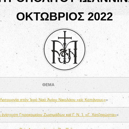
ΟΚΤΩΒΡΙΟΣ 2022
ΘΕΜΑ
 Λειτουργία στόν Ἱερό Ναό Ἁγίου Νικολάου «εἰς Κοπάνους»
»
 ἐνίσχυση Γηροκομείου Ζωσιμάδων καί Γ. Ν. Ἰ. «Γ. Χατζηκώστα»
»