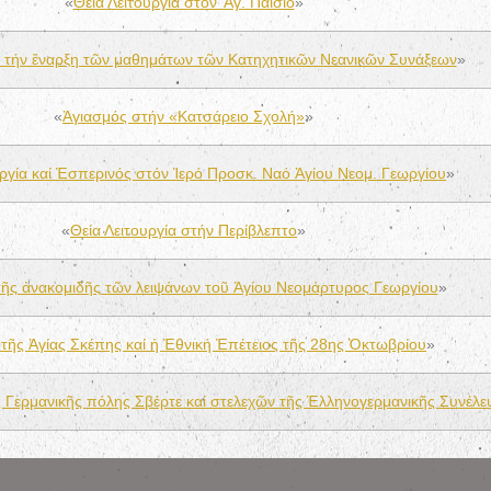
«
Θεία Λειτουργία στόν Ἅγ. Παΐσιο
»
ά τήν ἔναρξη τῶν μαθημάτων τῶν Κατηχητικῶν Νεανικῶν Συνάξεων
»
«
Ἁγιασμός στήν «Κατσάρειο Σχολή»
»
υργία καί Ἑσπερινός στόν Ἱερό Προσκ. Ναό Ἁγίου Νεομ. Γεωργίου
»
«
Θεία Λειτουργία στήν Περίβλεπτο
»
τῆς ἀνακομιδῆς τῶν λειψάνων τοῦ Ἁγίου Νεομάρτυρος Γεωργίου
»
 τῆς Ἁγίας Σκέπης καί ἡ Ἐθνική Ἐπέτειος τῆς 28ης Ὀκτωβρίου
»
 Γερμανικῆς πόλης Σβέρτε καί στελεχῶν τῆς Ἑλληνογερμανικῆς Συνέλε