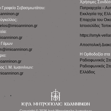
Χρήσιμες Συνδέσ
ρο Γραφείο Σεβασμιωτάτου:
Πατριαρχεία – Αυ
anninon.gr
Εκκλησία της Ελ
ύγκελλος:
Επαρχίαι του Οικ
gelos@imioanninon.gr
Ιστοσελίδες Τοπι
εία:
https://smyk-vella
ioanninon.gr
ο Γάμων
Αποστολική Διακο
n@imioanninon.gr
Η Ορθοδοξία στα
ριο:
Ραδιοφωνικός Στ
oanninon.gr
Ραδιοφωνικός Στα
ος Ι. Μ. Ιωαννίνων:
Ελλάδος
ioanninon.gr
Copyright © 2026 Ιερά Μητρόπολις Ιωαννίνων