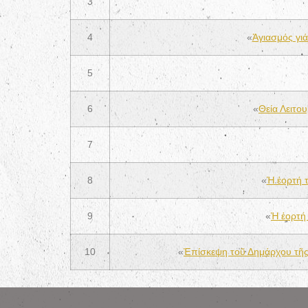
3
4
«
Ἁγιασμός γι
5
6
«
Θεία Λειτο
7
8
«
Ἡ ἑορτή 
9
«
Ἡ ἑορτή
10
«
Ἐπίσκεψη τοῦ Δημάρχου τῆς