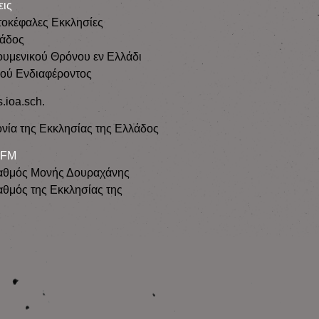
εις
τοκέφαλες Εκκλησίες
λάδος
ουμενικού Θρόνου εν Ελλάδι
κού Ενδιαφέροντος
s.ioa.sch.
νία της Εκκλησίας της Ελλάδος
 FM
αθμός Μονής Δουραχάνης
θμός της Εκκλησίας της