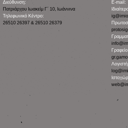
Διεύθυνση:
E-mail:
Πατριάρχου Ιωακείμ Γ΄ 10, Iωάννινα
Iδιαίτε
Τηλεφωνικό Κέντρο:
ig@imio
26510 26397 & 26510 26379
Πρωτοσ
protosi
Γραμματ
info@im
Γραφεί
gr.gamo
Λογιστή
log@imi
Ιστοχώρ
web@im