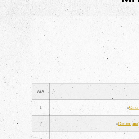
Α/Α
1
«
Θεία
2
«
Οἰκονομική