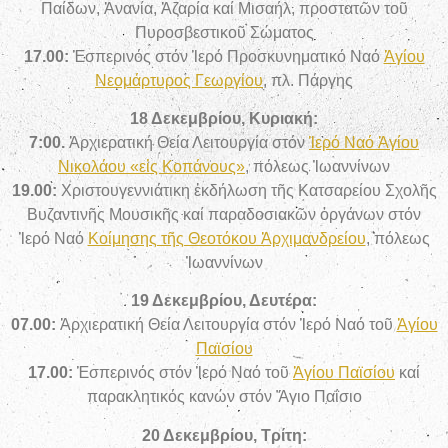
Παίδων, Ἀνανία, Ἀζαρία καί Μισαήλ, προστατῶν τοῦ
Πυροσβεστικοῦ Σώματος
17.00:
Ἑσπερινός στόν Ἱερό Προσκυνηματικό Ναό
Ἁγίου
Νεομάρτυρος Γεωργίου
, πλ. Πάργης
18 Δεκεμβρίου, Κυριακή:
7:00.
Ἀρχιερατική Θεία Λειτουργία
στόν
Ἱερό Ναό Ἁγίου
Νικολάου «εἰς Κοπάνους»
, πόλεως Ἰωαννίνων
19.00:
Χριστουγεννιάτικη ἐκδήλωση τῆς Κατσαρείου Σχολῆς
Βυζαντινῆς Μουσικῆς καί παραδοσιακῶν ὀργάνων στόν
Ἱερό Ναό
Κοίμησης τῆς Θεοτόκου Ἀρχιμανδρείου
, πόλεως
Ἰωαννίνων
19 Δεκεμβρίου, Δευτέρα:
07.00:
Ἀρχιερατική Θεία Λειτουργία στόν Ἱερό Ναό τοῦ
Ἁγίου
Παϊσίου
17.00:
Ἑσπερινός στόν Ἱερό Ναό τοῦ
Ἁγίου Παϊσίου
καί
παρακλητικός κανών στόν Ἅγιο Παΐσιο
20 Δεκεμβρίου, Τρίτη: