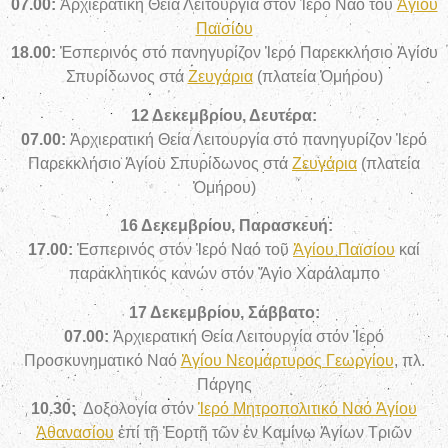
07.00:
Ἀρχιερατική Θεία Λειτουργία στόν Ἱερό Ναό τοῦ
Ἁγίου
Παϊσίου
18.00:
Ἑσπερινός στό πανηγυρίζον Ἱερό Παρεκκλήσιο Ἁγίου
Σπυρίδωνος στά
Ζευγάρια
(πλατεία Ὁμήρου)
12 Δεκεμβρίου, Δευτέρα:
07.00:
Ἀρχιερατική Θεία Λειτουργία
στό πανηγυρίζον Ἱερό
Παρεκκλήσιο Ἁγίου Σπυρίδωνος στά
Ζευγάρια
(πλατεία
Ὁμήρου)
16 Δεκεμβρίου, Παρασκευή:
17.00:
Ἑσπερινός στόν Ἱερό Ναό τοῦ
Ἁγίου Παϊσίου
καί
παρακλητικός κανών στόν Ἅγιο Χαράλαμπο
17 Δεκεμβρίου, Σάββατο:
07.00:
Ἀρχιερατική Θεία Λειτουργία
στόν Ἱερό
Προσκυνηματικό Ναό
Ἁγίου Νεομάρτυρος Γεωργίου
, πλ.
Πάργης
10.30:
Δοξολογία στόν
Ἱερό Μητροπολιτικό Ναό Ἁγίου
Ἀθανασίου
ἐπί τῇ Ἑορτῇ τῶν ἐν Καμίνῳ Ἁγίων Τριῶν