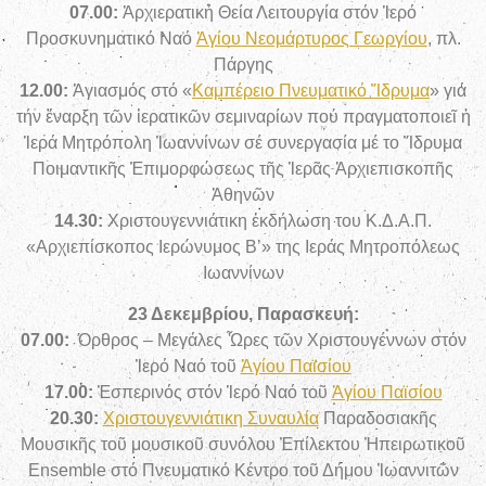
07.00:
Ἀρχιερατική Θεία Λειτουργία
στόν Ἱερό
Προσκυνηματικό Ναό
Ἁγίου Νεομάρτυρος Γεωργίου
, πλ.
Πάργης
12.00:
Ἁγιασμός στό «
Καμπέρειο Πνευματικό Ἵδρυμα
» γιά
τήν ἔναρξη τῶν ἱερατικῶν σεμιναρίων πού πραγματοποιεῖ ἡ
Ἱερά Μητρόπολη Ἰωαννίνων σέ συνεργασία μέ το Ἵδρυμα
Ποιμαντικῆς Ἐπιμορφώσεως τῆς Ἱερᾶς Ἀρχιεπισκοπῆς
Ἀθηνῶν
14.30:
Χριστουγεννιάτικη ἐκδήλωση του Κ.Δ.Α.Π.
«Αρχιεπίσκοπος Ιερώνυμος Β’» της Ιεράς Μητροπόλεως
Ιωαννίνων
23 Δεκεμβρίου, Παρασκευή:
07.00:
Όρθρος – Μεγάλες Ὧρες τῶν Χριστουγέννων στόν
Ἱερό Ναό τοῦ
Ἁγίου Παϊσίου
17.00:
Ἑσπερινός στόν Ἱερό Ναό τοῦ
Ἁγίου Παϊσίου
20.30:
Χριστουγεννιάτικη Συναυλία
Παραδοσιακῆς
Μουσικῆς τοῦ μουσικοῦ συνόλου Ἐπίλεκτου Ἠπειρωτικοῦ
Ensemble στό Πνευματικό Κέντρο τοῦ Δήμου Ἰωαννιτῶν