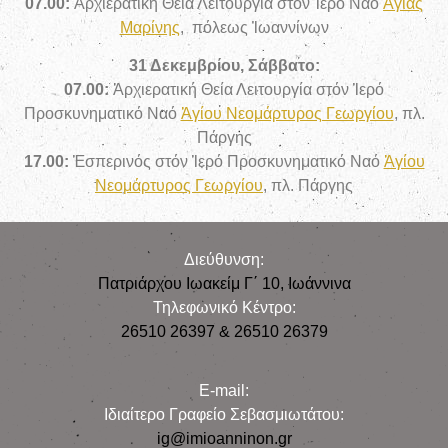
07
.00:
Ἀρχιερατική Θεία Λειτουργία στόν Ἱερό
Ναό
Ἁγίας
Μαρίνης
, πόλεως Ἰωαννίνων
31 Δεκεμβρίου, Σάββατο:
07.00:
Ἀρχιερατική Θεία Λειτουργία
στόν Ἱερό
Προσκυνηματικό Ναό
Ἁγίου Νεομάρτυρος Γεωργίου
, πλ.
Πάργης
17.00:
Ἑσπερινός
στόν Ἱερό Προσκυνηματικό Ναό
Ἁγίου
Νεομάρτυρος Γεωργίου
, πλ. Πάργης
Διεύθυνση:
Πατριάρχου Ιωακείμ Γ΄ 10, Iωάννινα
Τηλεφωνικό Κέντρο:
26510 26397 & 26510 26379
E-mail:
Iδιαίτερο Γραφείο Σεβασμιωτάτου:
ig@imioanninon.gr