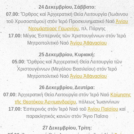
24 Δεκεμβρίου, Σάββατο:
07.00:
Ὄρθρος καί Ἀρχιερατική Θεία Λειτουργία (Ἰ
ωάννου
τοῦ Χρυσοστόμου)
στόν Ἱερό Προσκυνηματικό Ναό
Ἁγίου
Νεομάρτυρος Γεωργίου
, πλ. Πάργης
17.00:
Μέγας Ἑσπερινός τῶν Χριστουγέννων στόν Ἱερό
Μητροπολιτικό Ναό
Ἁγίου Ἀθανασίου
25 Δεκεμβρίου, Κυριακή:
05
.00:
Ὄρθρος καί Ἀρχιερατική Θεία Λειτουργία
τῶν
Χριστουγέννων
(
Μεγάλου Βασιλείου
)
στόν Ἱερό
Μητροπολιτικό Ναό
Ἁγίου Ἀθανασίου
26 Δεκεμβρίου, Δευτέρα:
07
.00:
Ἀρχιερατική Θεία Λειτουργία στόν Ἱερό Ναό
Κοίμησης
τῆς Θεοτόκου Ἀρχιμανδρείου
, πόλεως Ἰωαννίνων
17.00:
Ἑσπερινός στόν Ἱερό Ναό τοῦ
Ἁγίου Παϊσίου
καί
παρακλητικός κανών στόν Ἅγιο Παΐσιο
27 Δεκεμβρίου, Τρίτη: