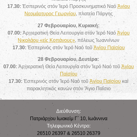
17.30:
Ἑσπερινός στόν Ἱερό Προσκυνηματικό Ναό
Ἁγίου
Νεομάρτυρος Γεωργίου
, πλατεία Πάργης
27 Φεβρουαρίου, Κυριακή:
07.00:
Ἀρχιερατική Θεία Λειτουργία
στόν Ἱερό Ναό
Ἁγίου
Νικολάου «εἰς Κοπάνους»
, πόλεως Ἰωαννίνων
17.30:
Ἑσπερινός
στόν Ἱερό Ναό τοῦ
Ἁγίου Παϊσίου
28 Φεβρουαρίου, Δευτέρα:
07.00:
Ἀρχιερατική Θεία Λειτουργία
στόν Ἱερό Ναό τοῦ
Ἁγίου
Παϊσίου
17.30:
Ἑσπερινός στόν Ἱερό Ναό τοῦ
Ἁγίου Παϊσίου
καί
παρακλητικός κανών στόν Ἅγιο Παΐσιο
Διεύθυνση:
Πατριάρχου Ιωακείμ Γ΄ 10, Iωάννινα
Τηλεφωνικό Κέντρο:
26510 26397 & 26510 26379