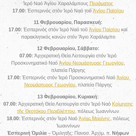
Ἱερό Ναό Ἁγίου Χαραλάμπους
Περάματος
17.00:
Ἑσπερινός στόν Ἱερό Ναό τοῦ
Ἁγίου Παϊσίου
11 Φεβρουαρίου, Παρασκευή:
17.00:
Ἑσπερινός στόν Ἱερό Ναό τοῦ
Ἁγίου Παϊσίου
καί
παρακλητικός κανών στόν Ἅγιο Χαράλαμπο
12 Φεβρουαρίου, Σάββατο:
07.00:
Ἀρχιερατική Θεία Λειτουργία στόν Ἱερό
Προσκυνηματικό Ναό
Ἁγίου Νεομάρτυρος Γεωργίου
,
πλατεία Πάργης
17.00:
Ἑσπερινός στόν Ἱερό Προσκυνηματικό Ναό
Ἁγίου
Νεομάρτυρος Γεωργίου
, πλατεία Πάργης
13 Φεβρουαρίου, Κυριακή:
07.00:
Ἀρχιερατική Θεία Λειτουργία
στόν Ἱερό Ναό
Κοίμησης
τῆς Θεοτόκου Περιβλέπτου,
πόλεως Ἰωαννίνων
18.00:
Ἑσπερινός
στόν Ἱερό Ναό
Ἁγίας Μαρίνης
, πόλεως
Ἰωαννίνων
Ἑσπερινή Ὁμιλία
– Ὁμιλητῆς: Πανοσ. Ἀρχιμ. π.
Νήφων