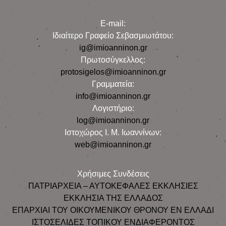
E-mail:
Iδιαίτερο Γραφείο Σεβασμιωτάτου:
ig@imioanninon.gr
Πρωτοσύγκελλος:
protosigelos@imioanninon.gr
Γραμματεία:
info@imioanninon.gr
Λογιστήριο:
log@imioanninon.gr
Ιστοχώρος Ι. Μ. Ιωαννίνων:
web@imioanninon.gr
Χρήσιμες Συνδέσεις
ΠΑΤΡΙΑΡΧΕΙΑ – ΑΥΤΟΚΕΦΑΛΕΣ ΕΚΚΛΗΣΙΕΣ
ΕΚΚΛΗΣΙΑ ΤΗΣ ΕΛΛΑΔΟΣ
ΕΠΑΡΧΙΑΙ ΤΟΥ ΟΙΚΟΥΜΕΝΙΚΟΥ ΘΡΟΝΟΥ ΕΝ ΕΛΛΑΔΙ
ΙΣΤΟΣΕΛΙΔΕΣ ΤΟΠΙΚΟΥ ΕΝΔΙΑΦΕΡΟΝΤΟΣ