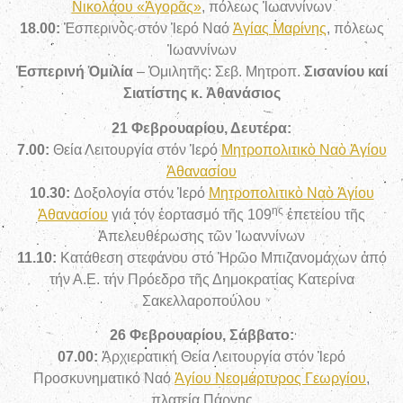
Νικολάου «Ἀγορᾶς»
, πόλεως Ἰωαννίνων
18.00:
Ἑσπερινός στόν Ἱερό Ναό
Ἁγίας Μαρίνης
, πόλεως
Ἰωαννίνων
Ἑσπερινή Ὁμιλία
– Ὁμιλητῆς: Σεβ. Μητροπ.
Σισανίου καί
Σιατίστης κ. Ἀθανάσιος
21 Φεβρουαρίου, Δευτέρα:
7.00:
Θεία Λειτουργία στόν Ἱερό
Μητροπολιτικὸ Ναὸ Ἁγίου
Ἀθανασίου
10.30:
Δοξολογία στόν Ἱερό
Μητροπολιτικὸ Ναὸ Ἁγίου
ης
Ἀθανασίου
γιά τόν ἑορτασμό τῆς 109
ἐπετείου τῆς
Ἀπελευθέρωσης τῶν Ἰωαννίνων
11.10:
Κατάθεση στεφάνου στό Ἡρῶο Μπιζανομάχων ἀπό
τήν Α.Ε. τήν Πρόεδρο τῆς Δημοκρατίας Κατερίνα
Σακελλαροπούλου
26 Φεβρουαρίου, Σάββατο:
07.00:
Ἀρχιερατική Θεία Λειτουργία στόν Ἱερό
Προσκυνηματικό Ναό
Ἁγίου Νεομάρτυρος Γεωργίου
,
πλατεία Πάργης