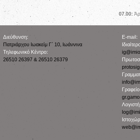
07.00:
Ἀρχ
Διεύθυνση:
E-mail:
Πατριάρχου Ιωακείμ Γ΄ 10, Iωάννινα
Iδιαίτε
Τηλεφωνικό Κέντρο:
ig@imio
26510 26397 & 26510 26379
Πρωτοσ
protosi
Γραμματ
info@im
Γραφεί
gr.gamo
Λογιστή
log@imi
Ιστοχώρ
web@im