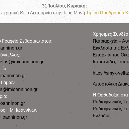
31 Ἰουλίου, Κυριακή:
ιερατική Θεία Λειτουργία στήν Ἱερά Μονή
Τιμίου Προδρόμου Κ
Χρήσιμες Συνδέσ
ρο Γραφείο Σεβασμιωτάτου:
Πατριαρχεία – Αυ
anninon.gr
Εκκλησία της Ελ
ύγκελλος:
Επαρχίαι του Οικ
gelos@imioanninon.gr
Ιστοσελίδες Τοπι
εία:
https://smyk-vella
ioanninon.gr
ο Γάμων
Αποστολική Διακο
n@imioanninon.gr
Η Ορθοδοξία στα
ριο:
Ραδιοφωνικός Στ
oanninon.gr
Ραδιοφωνικός Στα
ος Ι. Μ. Ιωαννίνων:
Ελλάδος
ioanninon.gr