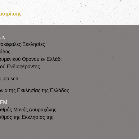
αστρίτσης
εις
τοκέφαλες Εκκλησίες
λάδος
ουμενικού Θρόνου εν Ελλάδι
κού Ενδιαφέροντος
s.ioa.sch.
νία της Εκκλησίας της Ελλάδος
 FM
αθμός Μονής Δουραχάνης
θμός της Εκκλησίας της