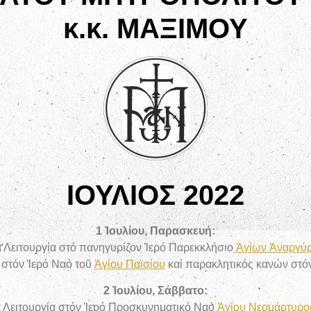
κ.κ. ΜΑΞΙΜΟΥ
ΙΟΥΛΙΟΣ 2022
1 Ἰουλίου, Παρασκευή:
α Λειτουργία στό πανηγυρίζον Ἱερό Παρεκκλήσιο
Ἁγίων Ἀναργύ
στόν Ἱερό Ναό τοῦ
Ἁγίου Παϊσίου
καί παρακλητικός κανών στό
2 Ἰουλίου, Σάββατο:
 Λειτουργία
στόν Ἱερό Προσκυνηματικό Ναό
Ἁγίου Νεομάρτυρο