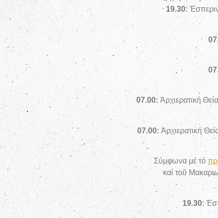
19.30:
Ἑσπερι
07
07
07.00:
Ἀρχιερατική Θεία
07.00:
Ἀρχιερατική Θεί
Σύμφωνα μέ τό
πρ
καί τοῦ Μακαρι
19.30:
Ἑσπ