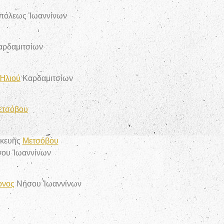
πόλεως Ἰωαννίνων
ρδαμιτσίων
Ἠλιού
Καρδαμιτσίων
ετσόβου
σκευῆς
Μετσόβου
ου Ἰωαννίνων
ονος
Νήσου Ἰωαννίνων