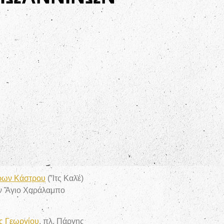
ρων Κάστρου
(Ἴτς Καλέ)
ν Ἅγιο Χαράλαμπο
ς Γεωργίου
, πλ. Πάργης