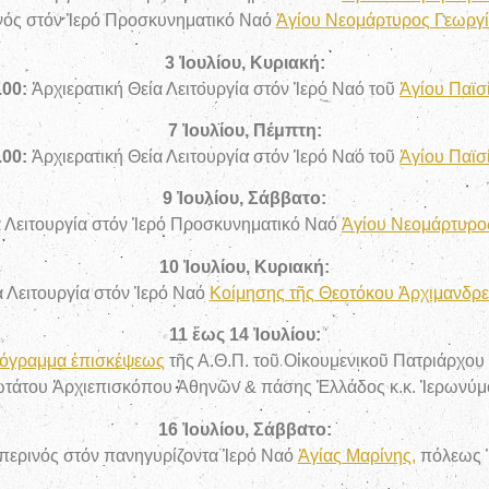
νός
στόν Ἱερό Προσκυνηματικό Ναό
Ἁγίου Νεομάρτυρος Γεωργ
3 Ἰουλίου, Κυριακή:
.00:
Ἀρχιερατική Θεία Λειτουργία στόν Ἱερό Ναό τοῦ
Ἁγίου Παϊσ
7 Ἰουλίου, Πέμπτη:
.00:
Ἀρχιερατική Θεία Λειτουργία στόν Ἱερό Ναό τοῦ
Ἁγίου Παϊσ
9 Ἰουλίου, Σάββατο:
 Λειτουργία
στόν Ἱερό Προσκυνηματικό Ναό
Ἁγίου Νεομάρτυρο
10 Ἰουλίου, Κυριακή:
α Λειτουργία στόν Ἱερό Ναό
Κοίμησης τῆς Θεοτόκου Ἀρχιμανδρε
11 ἕως 14 Ἰουλίου:
όγραμμα ἐπισκέψεως
τῆς Α.Θ.Π. τοῦ Οἰκουμενικοῦ Πατριάρχου
ωτάτου Ἀρχιεπισκόπου Ἀθηνῶν & πάσης Ἑλλάδος κ.κ. Ἱερωνύμ
16 Ἰουλίου, Σάββατο:
ερινός στόν πανηγυρίζοντα Ἱερό Ναό
Ἁγίας Μαρίνης,
πόλεως 