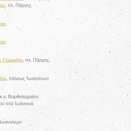
ίου
, πλ. Πάργης
ίου
ίου
ς Γεωργίου
, πλ. Πάργης
ίου
, πόλεως Ἰωαννίνων
 κ.κ. Βαρθολομαίου
ου στά Ἰωάννινα
Ἰωαννίνων