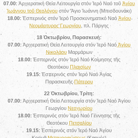
07.00:
Ἀρχιερατική Θεία Λειτουργία στόν Ἱερό Ναό τοῦ
Ἁγίου
Ἰωάννου τοῦ Θεολόγου
στόν Ἅγιο Ἰωάννη (Μπισδουνάκι)
18.00:
Ἑσπερινός στόν Ἱερό Προσκυνηματικό Ναό
Ἁγίου
Νεομάρτυρος Γεωργίου
, πλ. Πάργης
18 Ὀκτωβρίου, Παρασκευή:
07.00:
Ἀρχιερατική Θεία Λειτουργία στόν Ἱερό Ναό
Ἁγίου
Νικολάου
Μαρμάρων
18.00:
Ἑσπερινός στόν Ἱερό Ναό Κοίμησης τῆς
Θεοτόκου
Πλαισίων
19.15:
Ἑσπερινός στόν Ἱερό Ναό Ἁγίας
Παρασκευῆς
Πάτερου
22 Ὀκτωβρίου, Τρίτη:
07.00:
Ἀρχιερατική Θεία Λειτουργία στόν Ἱερό Ναό Ἁγίου
Γεωργίου
Νεοχωρίου
18.00:
Ἑσπερινός στόν Ἱερό Ναό Γέννησης τῆς
Θεοτόκου
Πετσαλίου
19.15:
Ἑσπερινός στόν Ἱερό Ναό Ἁγίου
Κοσμᾶ
Μεταμορφώσεως
(Καρυές)