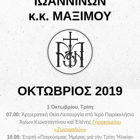
ΙΩΑΝΝΙΝΩΝ
κ.κ. ΜΑΞΙΜΟΥ
ΟΚΤΩΒΡΙΟΣ 2019
1 Ὀκτωβρίου, Τρίτη:
07.00:
Ἀρχιερατική Θεία Λειτουργία στό Ἱερό Παρεκκλήσιο
Ἁγίων Κωνσταντίνου καί Ἑλένης
Γηροκομείου
«Ζωσιµαδῶν»
10.00:
Ἑορτή «Παγκόσμιας Ἡμέρας γιά τήν Τρίτη Ἡλικία»