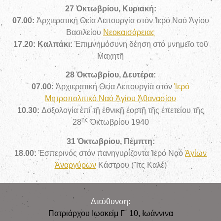
27 Ὀκτωβρίου, Κυριακή:
07
.00:
Ἀρχιερατική Θεία Λειτουργία στόν
Ἱερό Ναό Ἁγίου
Βασιλείου
Νεοκαισάρειας
17
.20:
Καλπάκι:
Ἐπιμνημόσυνη δέηση στό μνημεῖο τοῦ
Μαχητῆ
28 Ὀκτωβρίου, Δευτέρα:
07.00:
Ἀρχιερατική Θεία Λειτουργία στόν
Ἱερό
Μητροπολιτικό Ναό Ἁγίου Ἀθανασίου
10.30:
Δοξολογία ἐπί τῇ ἐθνικῇ ἑορτῇ τῆς ἐπετείου τῆς
ης
28
Ὀκτωβρίου 1940
31 Ὀκτωβρίου, Πέμπτη:
18.00:
Ἑσπερινός στόν πανηγυρίζοντα Ἱερό Ναό
Ἁγίων
Ἀναργύρων
Κάστρου (Ἴτς Καλέ)
Διεύθυνση:
Πατριάρχου Ιωακείμ Γ΄ 10, Iωάννινα