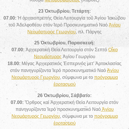
23
Ὀκτωβρίου, Τετάρτη:
07.00:
Ἡ ἀρχαιοπρεπής Θεία Λειτουργία τοῦ Ἁγίου Ἰακώβου
τοῦ Ἀδελφοθέου στόν Ἱερό Προσκυνηματικό Ναό
Ἁγίου
Νεομάρτυρος Γεωργίου
, πλ. Πάργης
25 Ὀκτωβρίου, Παρασκευή:
07.00:
Ἀρχιερατική Θεία Λειτουργία στόν Σεπτό
Οἶκο
Νεομάρτυρος
Ἁγίου Γεωργίου
18.00:
Μέγας Ἀρχιερατικός Ἑσπερινός μετ’ Ἀρτοκλασίας
στόν πανηγυρίζοντα Ἱερό προσκυνηματικό Ναό
Ἁγίου
Νεομάρτυρος Γεωργίου
, σύμφωνα με το
πρόγραμμα
ἑορτασμού
26 Ὀκτωβρίου, Σάββατο:
07
.00:
Ὄρθρος καί Ἀρχιερατική Θεία Λειτουργία στόν
πανηγυρίζοντα Ἱερό προσκυνηματικό Ναό
Ἁγίου
Νεομάρτυρος Γεωργίου
, σύμφωνα με το
πρόγραμμα
ἑορτασμού