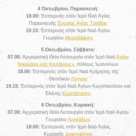
4 Ὀκτωβρίου, Παρασκευή:
18.00:
Ἑσπερινός στόν Ἱερό Ναό Ἁγίας
Παρασκευῆς
Ἐνορίας Ἁγίας Τριάδας
19.15:
Ἑσπερινός στόν Ἱερό Ναό Ἁγίου
Γεωργίου
Μυροδάφνης
5 Ὀκτωβρίου, Σάββατο:
07.00:
Ἀρχιερατική Θεία Λειτουργία στόν Ἱερό Ναό
Ἁγίου
Νικολάου «εἰς Κοπάνους»
, πόλεως Ἰωαννίνων
18.00:
Ἑσπερινός στόν Ἱερό Ναό Κοίμησης τῆς
Θεοτόκου
Λύγγου
19.15:
Ἑσπερινός στόν Ἱερό Ναό Ἁγίων Κωνσταντίνου καί
Ἑλένης
Κωστάνιανης
6 Ὀκτωβρίου, Κυριακή:
07.00:
Ἀρχιερατική Θεία Λειτουργία στόν Ἱερό Ναό Ἁγίου
Γεωργίου
Λιγγιάδων
18.00:
Ἑσπερινός στόν Ἱερό Ναό Ἁγίας
Κυριακῆς
Δαφνοφύτου