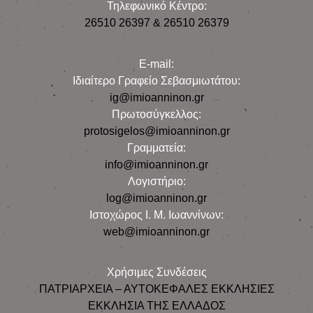
Τηλεφωνικό Κέντρο:
26510 26397 & 26510 26379
E-mail:
Iδιαίτερο Γραφείο Σεβασμιωτάτου:
ig@imioanninon.gr
Πρωτοσύγκελλος:
protosigelos@imioanninon.gr
Γραμματεία:
info@imioanninon.gr
Λογιστήριο:
log@imioanninon.gr
Ιστοχώρος Ι. Μ. Ιωαννίνων:
web@imioanninon.gr
Χρήσιμες Συνδέσεις
ΠΑΤΡΙΑΡΧΕΙΑ – ΑΥΤΟΚΕΦΑΛΕΣ ΕΚΚΛΗΣΙΕΣ
ΕΚΚΛΗΣΙΑ ΤΗΣ ΕΛΛΑΔΟΣ