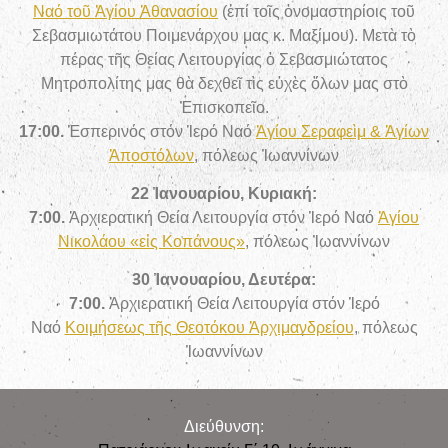
Ναό τοῦ Ἁγίου Ἀθανασίου
(ἐπί τοῖς ὀνομαστηρίοις τοῦ
Σεβασμιωτάτου Ποιμενάρχου μας κ. Μαξίμου). Μετὰ τὸ
πέρας τῆς Θείας Λειτουργίας ὁ Σεβασμιώτατος
Μητροπολίτης μας θὰ δεχθεῖ τὶς εὐχὲς ὅλων μας στὸ
Ἐπισκοπεῖο.
17:00.
Ἑσπερινός στόν Ἱερό Ναό
Ἁγίου Σεραφεὶμ & Ἁγίων
Ἀποστόλων
, πόλεως Ἰωαννίνων
22 Ἰανουαρίου, Κυριακή:
7:00.
Ἀρχιερατική Θεία Λειτουργία στόν
Ἱερό Ναό
Ἁγίου
Νικολάου «εἰς Κοπάνους»
, πόλεως Ἰωαννίνων
30 Ἰανουαρίου, Δευτέρα:
7:00.
Ἀρχιερατική Θεία Λειτουργία στόν
Ἱερό
Ναό
Κοιμήσεως τῆς Θεοτόκου Ἀρχιμανδρείου
, πόλεως
Ἰωαννίνων
Διεύθυνση: