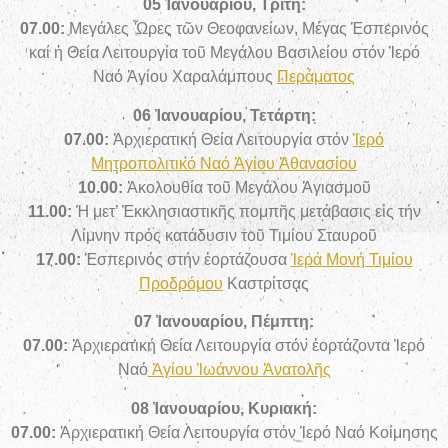
05 Ἰανουαρίου, Τρίτη:
07.00:
Μεγάλες Ὧρες τῶν Θεοφανείων, Μέγας Ἑσπερινός
καί ἡ Θεία Λειτουργία τοῦ Μεγάλου Βασιλείου στόν Ἱερό
Ναό
Ἁγίου Χαραλάμπους
Περάματος
06 Ἰανουαρίου, Τετάρτη:
07.00:
Ἀρχιερατική Θεία Λειτουργία στόν
Ἱερό
Μητροπολιτικό Ναό Ἁγίου Ἀθανασίου
10.00:
Ἀκολουθία τοῦ Μεγάλου Ἁγιασμοῦ
11.00:
Ἡ μετ’ Ἐκκλησιαστικῆς πομπῆς μετάβασις εἰς τήν
Λίμνην πρός κατάδυσιν τοῦ Τιμίου Σταυροῦ
17.00:
Ἑσπερινός στήν
ἑορτάζουσα
Ἱερά Μονή Τιμίου
Προδρόμου
Καστρίτσας
07 Ἰανουαρίου, Πέμπτη:
07.00:
Ἀρχιερατική Θεία Λειτουργία στόν
ἑορτάζοντα
Ἱερό
Ναό
Ἁγίου Ἰωάννου Ἀνατολῆς
08 Ἰανουαρίου, Κυριακή:
07.00:
Ἀρχιερατική Θεία Λειτουργία στόν Ἱερό Ναό Κοίμησης