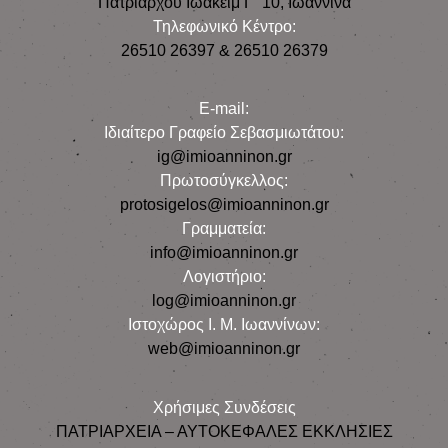
Πατριάρχου Ιωακείμ Γ΄ 10, Iωάννινα
Τηλεφωνικό Κέντρο:
26510 26397 & 26510 26379
E-mail:
Iδιαίτερο Γραφείο Σεβασμιωτάτου:
ig@imioanninon.gr
Πρωτοσύγκελλος:
protosigelos@imioanninon.gr
Γραμματεία:
info@imioanninon.gr
Λογιστήριο:
log@imioanninon.gr
Ιστοχώρος Ι. Μ. Ιωαννίνων:
web@imioanninon.gr
Χρήσιμες Συνδέσεις
ΠΑΤΡΙΑΡΧΕΙΑ – ΑΥΤΟΚΕΦΑΛΕΣ ΕΚΚΛΗΣΙΕΣ