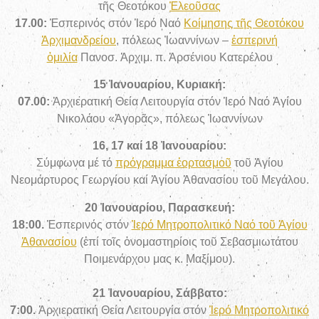
τῆς Θεοτόκου
Ἐλεοῦσας
17.00:
Ἑσπερινός
στόν Ἱερό Ναό
Κοίμησης τῆς Θεοτόκου
Ἀρχιμανδρείου
, πόλεως Ἰωαννίνων –
ἑσπερινή
ὁμιλία
Πανοσ. Ἀρχιμ. π. Ἀρσένιου Κατερέλου
15 Ἰανουαρίου, Κυριακή:
07.00:
Ἀρχιερατική Θεία Λειτουργία στόν Ἱερό Ναό Ἁγίου
Νικολάου «Ἀγορᾶς», πόλεως Ἰωαννίνων
16, 17 καί 18 Ἰανουαρίου:
Σύμφωνα μέ τό
πρόγραμμα ἑορτασμοῦ
τοῦ Ἁγίου
Νεομάρτυρος Γεωργίου καί Ἁγίου Ἀθανασίου τοῦ Μεγάλου.
20 Ἰανουαρίου, Παρασκευή:
18:00.
Ἑσπερινός στόν
Ἱερό Μητροπολιτικό Ναό τοῦ Ἁγίου
Ἀθανασίου
(ἐπί τοῖς ὀνομαστηρίοις τοῦ Σεβασμιωτάτου
Ποιμενάρχου μας κ. Μαξίμου).
21 Ἰανουαρίου, Σάββατο:
7:00.
Ἀρχιερατική Θεία Λειτουργία στόν
Ἱερό Μητροπολιτικό