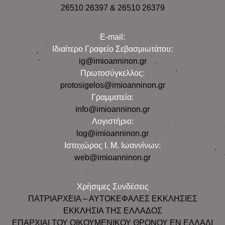
26510 26397 & 26510 26379
E-mail:
Iδιαίτερο Γραφείο Σεβασμιωτάτου:
ig@imioanninon.gr
Πρωτοσύγκελλος:
protosigelos@imioanninon.gr
Γραμματεία:
info@imioanninon.gr
Λογιστήριο:
log@imioanninon.gr
Ιστοχώρος Ι. Μ. Ιωαννίνων:
web@imioanninon.gr
Χρήσιμες Συνδέσεις
ΠΑΤΡΙΑΡΧΕΙΑ – ΑΥΤΟΚΕΦΑΛΕΣ ΕΚΚΛΗΣΙΕΣ
ΕΚΚΛΗΣΙΑ ΤΗΣ ΕΛΛΑΔΟΣ
ΕΠΑΡΧΙΑΙ ΤΟΥ ΟΙΚΟΥΜΕΝΙΚΟΥ ΘΡΟΝΟΥ ΕΝ ΕΛΛΑΔΙ