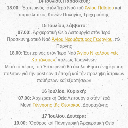
14 Ἰουλίου, Παρασκευή:
18.00:
Ἑσπερινός
στόν Ἱερό Ναό τοῦ
Ἁγίου Παϊσίου
καί
παρακλητικός Κανών Παναγίας Τριχερούσης
15 Ἰουλίου, Σάββατο:
07.00:
Ἀρχιερατική Θεία Λειτουργία
στόν Ἱερό
Προσκυνηματικό Ναό
Ἁγίου Νεομάρτυρος Γεωργίου
, πλ.
Πάργης
18.00:
Ἑσπερινός στόν Ἱερό Ναό
Ἁγίου Νικολάου «εἰς
Κοπάνους»
, πόλεως Ἰωαννίνων
Μετά τό πέρας τοῦ Ἑσπερινοῦ θά ἀκολουθήσει ἐνημέρωση
πολιτῶν γιά τήν post covid ἐποχή καί τήν πρόληψη ἰατρικῶν
παθήσεων καί ἐξαρτήσεων
16 Ἰουλίου, Κυριακή:
07.00:
Ἀρχιερατική Θεία Λειτουργία στήν Ἱερά
Μονή
Γέννησης τῆς Θεοτόκου
, Δουραχάνης
17 Ἰουλίου, Δευτέρα:
19.00:
Ὄρθρος καί Πανηγυρική Ἀρχιερατική Θεία