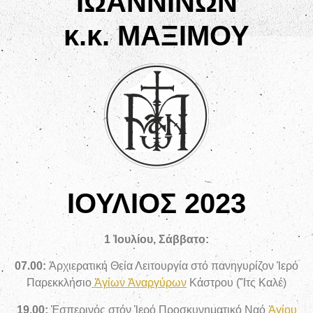
ΙΩΑΝΝΙΝΩΝ
κ.κ. ΜΑΞΙΜΟΥ
ΙΟΥΛΙΟΣ 2023
1 Ἰουλίου, Σάββατο:
07.00:
Ἀρχιερατική Θεία Λειτουργία στό πανηγυρίζον Ἱερό
Παρεκκλήσιο
Ἁγίων Ἀναργύρων
Κάστρου (Ἴτς Καλέ)
19.00:
Ἑσπερινός
στόν Ἱερό Προσκυνηματικό Ναό
Ἁγίου