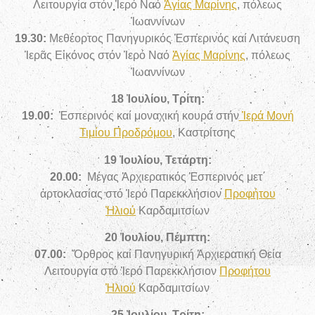
Λειτουργία
στόν Ἱερό Ναό
Ἁγίας Μαρίνης
, πόλεως
Ἰωαννίνων
19.30:
Μεθέορτος Πανηγυρικός Ἑσπερινός καί Λιτάνευση
Ἱερᾶς Εἰκόνος στόν Ἱερό Ναό
Ἁγίας Μαρίνης
, πόλεως
Ἰωαννίνων
18 Ἰουλίου, Τρίτη:
19.00:
Ἑσπερινός καί μοναχική κουρά
στήν
Ἱερά Μονή
Τιμίου Προδρόμου
, Καστρίτσης
19 Ἰουλίου, Τετάρτη:
20.00:
Μέγας Ἀρχιερατικός Ἑσπερινός μετ΄
ἀρτοκλασίας
στό Ἱερό Παρεκκλήσιον
Προφήτου
Ἠλιού
Καρδαμιτσίων
20 Ἰουλίου, Πέμπτη:
07.00:
Ὄρθρος καί Πανηγυρική Ἀρχιερατική Θεία
Λειτουργία στό Ἱερό Παρεκκλήσιον
Προφήτου
Ἠλιού
Καρδαμιτσίων
25 Ἰουλίου, Τρίτη: