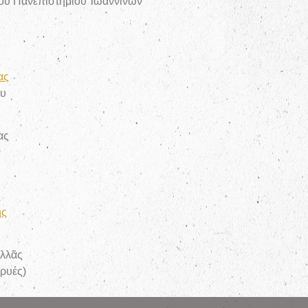
οῦ Πανεπιστημίου Ἰωαννίνων
ς
ας
ου
ας
ν
υ
ης
λλᾶς
ρυές)