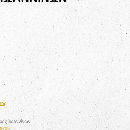
τας
εως Ἰωαννίνων
ικοῦ