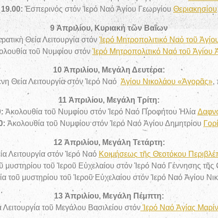
19.00:
Ἑσπερινός στόν Ἱερό Ναό Ἁγίου Γεωργίου
Θεριακησίου
9 Ἀπριλίου, Κυριακή τῶν Βαΐων
ερατικὴ Θεία Λειτουργία στόν
Ἱερό Μητροπολιτικό Ναό τοῦ Ἁγίο
ολουθία τοῦ Νυμφίου στόν
Ἱερό Μητροπολιτικό Ναό τοῦ Ἁγίου 
10 Ἀπριλίου, Μεγάλη Δευτέρα:
νη Θεία Λειτουργία στόν Ἱερό Ναό
Ἁγίου Νικολάου «Ἀγορᾶς»
,
11 Ἀπριλίου, Μεγάλη Τρίτη:
:
Ἀκολουθία τοῦ Νυμφίου στόν Ἱερό Ναό Προφήτου Ἠλία
Δαφν
0:
Ἀκολουθία τοῦ Νυμφίου στόν Ἱερό Ναό Ἁγίου Δημητρίου
Γορ
12 Ἀπριλίου, Μεγάλη Τετάρτη:
α Λειτουργία στόν Ἱερό Ναό
Κοιμήσεως τῆς Θεοτόκου Περιβλέ
ῦ μυστηρίου τοῦ Ἱεροῦ Εὐχελαίου στόν Ἱερό Ναό Γέννησης τῆς
α τοῦ μυστηρίου τοῦ Ἱεροῦ Εὐχελαίου στόν Ἱερό Ναό Ἁγίου Ν
13 Ἀπριλίου, Μεγάλη Πέμπτη:
α Λειτουργία τοῦ Μεγάλου Βασιλείου στόν
Ἱερό Ναό Ἁγίας Μαρί