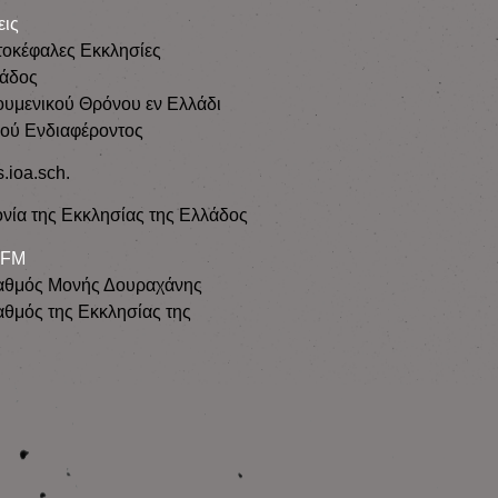
εις
τοκέφαλες Εκκλησίες
λάδος
ουμενικού Θρόνου εν Ελλάδι
κού Ενδιαφέροντος
s.ioa.sch.
νία της Εκκλησίας της Ελλάδος
 FM
αθμός Μονής Δουραχάνης
θμός της Εκκλησίας της