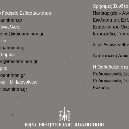
Χρήσιμες Συνδέσ
ρο Γραφείο Σεβασμιωτάτου:
Πατριαρχεία – Αυ
anninon.gr
Εκκλησία της Ελ
ύγκελλος:
Επαρχίαι του Οικ
gelos@imioanninon.gr
Ιστοσελίδες Τοπι
εία:
https://smyk-vella
ioanninon.gr
ο Γάμων
Αποστολική Διακο
n@imioanninon.gr
Η Ορθοδοξία στα
ριο:
Ραδιοφωνικός Στ
oanninon.gr
Ραδιοφωνικός Στα
ος Ι. Μ. Ιωαννίνων:
Ελλάδος
ioanninon.gr