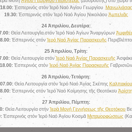
 Ἱερά Μονή
Ἁγίου Γεωργίου Περιστερᾶς
(Δουρούτης) στό χῶρο τ
18
.00:
Ἑσπερινός στόν Ἱερό Ναό Ἁγίου Γεωργίου
Μανωλιάσα
19
.30:
Ἑσπερινός στόν Ἱερό Ναό Ἁγίου Νικολάου
Ἀμπελιᾶς
24 Ἀπριλίου, Δευτέρα:
7
.00:
Θεία Λειτουργία στόν Ἱερό Ναό Ἁγίων Ἀναργύρων
Ἀμφιθέ
8
.00:
Ἑσπερινός στόν
Ἱερό Ναό Ἁγίας Παρασκευῆς
Περιβλέπτ
25 Ἀπριλίου, Τρίτη:
7
.00:
Θεία Λειτουργία στόν
Ἱερό Ναό Ἁγίας Παρασκευῆς
Ἀσφάκ
18
.00:
Ἑσπερινός στόν
Ἱερό Ναό Ἁγίας Παρασκευῆς
Γαβρισιῶ
26 Ἀπριλίου, Τετάρτη:
07
.00:
Θεία Λειτουργία στόν Ἱερό Ναό Ἁγίας Σκέπης
Καλπακίο
8
.00:
Ἑσπερινός στόν Ἱερό Ναό Κοίμησης τῆς Θεοτόκου
Ἀρίστ
27 Ἀπριλίου, Πέμπτη:
0:
Θεία Λειτουργία στήν
Ἱερά Μονή Γεννήσεως τῆς Θεοτόκου
Βε
0:
Ἑσπερινός στόν Ἱερό Ναό Ἁγίου Κοσμᾶ
Μεταμορφώσεως
(Κα