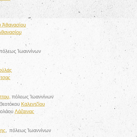
υ Ἀθανασίου
Ἀθανασίου
 πόλεως Ἰωαννίνων
ούλας
ίτσας
πτου,
πόλεως Ἰωαννίνων
 Θεοτόκου
Καλεντζίου
ικολάου
Λάζαινας
νης
, πόλεως Ἰωαννίνων