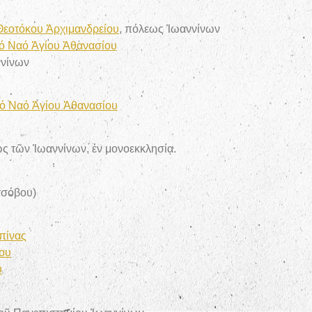
Θεοτόκου Ἀρχιμανδρείου
, πόλεως Ἰωαννίνων
κό Ναό Ἁγίου Ἀθανασίου
ννίνων
κό Ναό Ἁγίου Ἀθανασίου
ς τῶν Ἰωαννίνων, ἐν μονοεκκλησίᾳ.
τσόβου)
πίνας
ου
υ