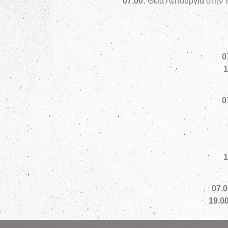
07
.00:
Θεία Λειτουργία στήν
0
1
0
1
07
.0
19
.0