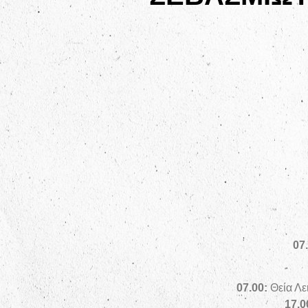
07
07
.00:
Θεία Λε
17.0