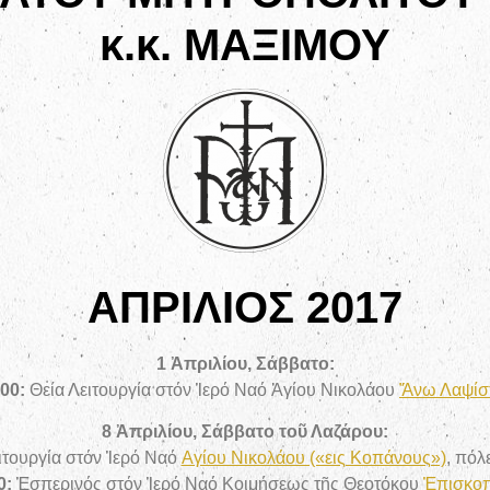
κ.κ. ΜΑΞΙΜΟΥ
ΑΠΡΙΛΙΟΣ 2017
1 Ἀπριλίου, Σάββατο:
.00:
Θεία Λειτουργία στόν Ἱερό Ναό Ἁγίου Νικολάου
Ἄνω Λαψίσ
8 Ἀπριλίου, Σάββατο τοῦ Λαζάρου:
ιτουργία στόν Ἱερό Ναό
Αγίου Νικολάου («εις Κοπάνους»)
, πόλ
0:
Ἑσπερινός στόν Ἱερό Ναό Κοιμήσεως τῆς Θεοτόκου
Ἐπισκοπ