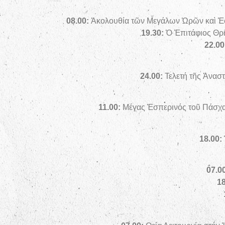
08
.00:
Ἀκολουθία τῶν Μεγάλων Ὡρῶν καὶ Ἑ
19
.30:
Ὁ Ἐπιτάφιος Θρ
22
.00
24
.00:
Τελετή τῆς Ἀνασ
11
.00:
Μέγας Ἑσπερινός τοῦ Πάσχ
18.00:
07
.0
1