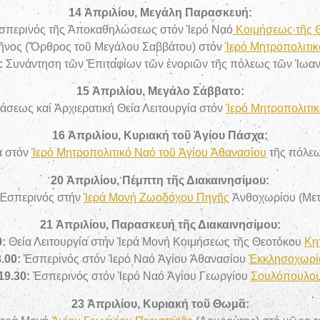
14 Ἀπριλίου, Μεγάλη Παρασκευή:
σπερινός τῆς Ἀποκαθηλώσεως στόν Ἱερό Ναό
Κοιμήσεως τῆς 
ῆνος (Ὄρθρος τοῦ Μεγάλου Σαββάτου) στόν
Ἱερό Μητροπολιτι
:
Συνάντηση τῶν Ἐπιταφίων τῶν ἐνοριῶν τῆς πόλεως τῶν Ἰωα
15 Ἀπριλίου, Μεγάλο Σάββατο:
τάσεως καί Ἀρχιερατική Θεία Λειτουργία στόν
Ἱερό Μητροπολιτι
16 Ἀπριλίου, Κυριακή τοῦ Ἁγίου Πάσχα:
α στόν
Ἱερό Μητροπολιτικό Ναό τοῦ Ἁγίου Ἀθανασίου
τῆς πόλεω
20 Ἀπριλίου, Πέμπτη τῆς Διακαινησίμου:
Ἑσπερινός στήν
Ἱερά Μονή Ζωοδόχου Πηγῆς
Ἀνθοχωρίου (Με
21 Ἀπριλίου, Παρασκευή τῆς Διακαινησίμου:
0:
Θεία Λειτουργία στήν Ἱερά Μονή Κοιμήσεως τῆς Θεοτόκου
Κη
8
.00:
Ἑσπερινός στόν Ἱερό Ναό Ἁγίου Ἀθανασίου
Ἐκκλησοχωρί
19
.30:
Ἑσπερινός στόν Ἱερό Ναό Ἁγίου Γεωργίου
Σουλόπουλο
23 Ἀπριλίου, Κυριακή τοῦ Θωμᾶ: