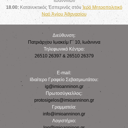
Ἰωαννίνων
18.00:
Κατανυκτικός
Ἑσπερινός στόν
Ἱερό Μητροπολιτικό
Ναό Ἁγίου Ἀθανασίου
Διεύθυνση:
Πατριάρχου Ιωακείμ Γ΄ 10, Iωάννινα
Τηλεφωνικό Κέντρο:
26510 26397 & 26510 26379
E-mail:
Iδιαίτερο Γραφείο Σεβασμιωτάτου:
ig@imioanninon.gr
Πρωτοσύγκελλος:
protosigelos@imioanninon.gr
Γραμματεία:
info@imioanninon.gr
Λογιστήριο:
log@imioanninon.gr