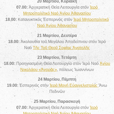
20 Μαρτίου, Κυριακή
07.00:
Ἀρχιερατική Θεία Λειτουργία στόν
Ἱερό
Μητροπολιτικό Ναό Ἁγίου Ἀθανασίου
18.00:
Κατανυκτικός
Ἑσπερινός στόν
Ἱερό Μητροπολιτικό
Ναό Ἁγίου Ἀθανασίου
21 Μαρτίου, Δευτέρα
18.00:
Ἀκολουθία τοῦ Μεγάλου Ἀποδείπνου στόν Ἱερό
Ναό
Τῆς Τοῦ Θεοῦ Σοφίας
Ἀνατολῆς
23 Μαρτίου, Τετάρτη
18.00:
Προηγιασμένη Θεία Λειτουργία στὸν Ἱερὸ Ναό
Ἁγίου
Νικολάου «Ἀγορᾶς»
, πόλεως Ἰωαννίνων
24 Μαρτίου, Πέμπτη
19.00:
Ἑσπερινός στήν
Ἱερά Μονή Εὐαγγελιστρίας
Ἄνω
Πεδινῶν
25 Μαρτίου, Παρασκευή
07.00:
Ἀρχιερατική Θεία Λειτουργία στόν
Ἱερό
Μητροπολιτικό Ναό Ἁγίου Ἀθανασίου