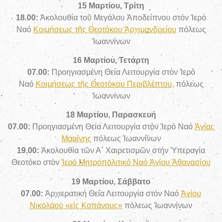
15 Μαρτίου, Τρίτη
18.00:
Ἀκολουθία τοῦ Μεγάλου Ἀποδείπνου στόν Ἱερό
Ναό
Κοιμήσεως τῆς Θεοτόκου Ἀρχιμανδρείου
πόλεως
Ἰωαννίνων
16 Μαρτίου, Τετάρτη
07.00:
Προηγιασμένη Θεία Λειτουργία στὸν Ἱερὸ
Ναό
Κοιμήσεως τῆς Θεοτόκου Περιβλέπτου,
πόλεως
Ἰωαννίνων
18 Μαρτίου, Παρασκευή
07.00:
Προηγιασμένη Θεία Λειτουργία στὸν Ἱερὸ Ναό
Ἁγίας
Μαρίνης
πόλεως Ἰωαννίνων
19.00:
Ἀκολουθία τῶν Α
΄
Χαιρετισμῶν στήν Ὑπεραγία
Θεοτόκο στὸν
Ἱερό Μητροπολιτικό Ναό Ἁγίου Ἀθανασίου
19 Μαρτίου, Σάββατο
07.00:
Ἀρχιερατική Θεία Λειτουργία στόν Ναό
Ἁγίου
Νικολάου «εἰς Κοπάνους»
πόλεως Ἰωαννίνων