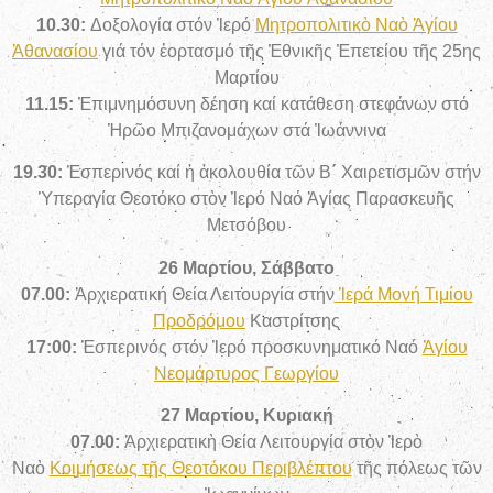
10.30:
Δοξολογία στόν Ἱερό
Μητροπολιτικὸ Ναὸ Ἁγίου
Ἀθανασίου
γιά τόν ἑορτασμό τῆς Ἐθνικῆς Ἐπετείου τῆς 25ης
Μαρτίου
11.15:
Ἐπιμνημόσυνη δέηση καί κατάθεση στεφάνων στό
Ἡρῶο Μπιζανομάχων στά Ἰωάννινα
19.30:
Ἑσπερινός καί ἡ ἀκολουθία τῶν Β
΄
Χαιρετισμῶν στήν
Ὑπεραγία Θεοτόκο στὸν Ἱερό Ναό Ἁγίας Παρασκευῆς
Μετσόβου
26 Μαρτίου, Σάββατο
07.00:
Ἀρχιερατική Θεία Λειτουργία στήν
Ἱερά Μονή Τιμίου
Προδρόμου
Καστρίτσης
17:00:
Ἑσπερινός στόν Ἱερό προσκυνηματικό Ναό
Ἁγίου
Νεομάρτυρος Γεωργίου
27 Μαρτίου, Κυριακή
07
.00:
Ἀρχιερατικὴ Θεία Λειτουργία στὸν Ἱερὸ
Ναὸ
Κοιμήσεως τῆς Θεοτόκου Περιβλέπτου
τῆς πόλεως τῶν