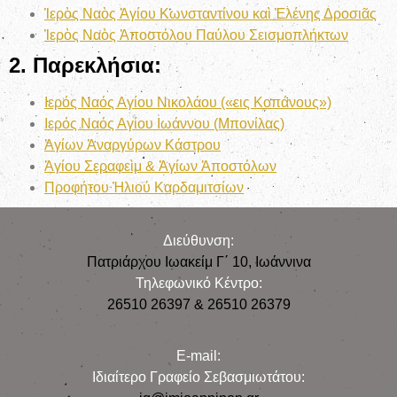
Ἱερὸς Ναὸς Ἁγίου Κωνσταντίνου καὶ Ἑλένης Δροσιᾶς
Ἱερὸς Ναὸς Ἀποστόλου Παύλου Σεισμοπλήκτων
2. Παρεκλήσια:
Ιερός Ναός Αγίου Νικολάου («εις Κοπάνους»)
Ιερός Ναός Αγίου Ιωάννου (Μπονίλας)
Ἁγίων Ἀναργύρων Κάστρου
Ἁγίου Σεραφεὶμ & Ἁγίων Ἀποστόλων
Προφήτου Ἠλιού Καρδαμιτσίων
Διεύθυνση:
Πατριάρχου Ιωακείμ Γ΄ 10, Iωάννινα
Τηλεφωνικό Κέντρο:
26510 26397 & 26510 26379
E-mail:
Iδιαίτερο Γραφείο Σεβασμιωτάτου: