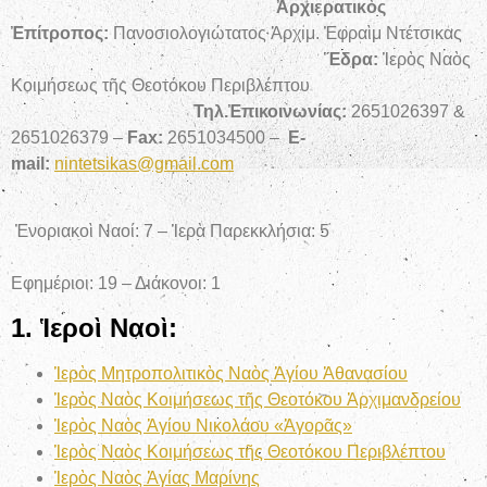
Ἀρχιερατικὸς
Ἐπίτροπος:
Πανοσιολογιώτατος Ἀρχιμ. Ἐφραὶμ Ντέτσικας
Ἕδρα:
Ἱερὸς Ναὸς
Κοιμήσεως τῆς Θεοτόκου Περιβλέπτου
Τηλ.Ἐπικοινωνίας:
2651026397 &
2651026379 –
Fax:
2651034500 –
E-
mail:
nintetsikas@gmail.com
Ἐνοριακοὶ Ναοί: 7 – Ἱερὰ Παρεκκλήσια: 5
Εφημέριοι: 19 – Διάκονοι: 1
1. Ἱεροὶ Ναοὶ:
Ἱερὸς Μητροπολιτικὸς Ναὸς Ἁγίου Ἀθανασίου
Ἱερὸς Ναὸς Κοιμήσεως τῆς Θεοτόκου Ἀρχιμανδρείου
Ἱερὸς Ναὸς Ἁγίου Νικολάου «Ἀγορᾶς»
Ἱερὸς Ναὸς Κοιμήσεως τῆς Θεοτόκου Περιβλέπτου
Ἱερὸς Ναὸς Ἁγίας Μαρίνης