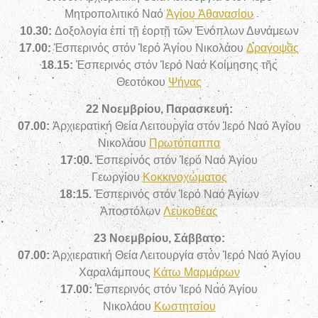
Μητροπολιτικό Ναό
Ἁγίου Ἀθανασίου
10.30:
Δοξολογία ἐπί τῇ ἑορτῇ τῶν Ἐνόπλων Δυνάμεων
17.00:
Ἑσπερινός στόν Ἱερό Ἁγίου Νικολάου
Δραγοψᾶς
18.15:
Ἑσπερινός στόν Ἱερό Ναό Κοίμησης τῆς
Θεοτόκου
Ψήνας
22 Νοεμβρίου, Παρασκευή:
07.00:
Ἀρχιερατική Θεία Λειτουργία στόν Ἱερό Ναό Ἁγίου
Νικολάου
Πρωτόπαππα
17:00.
Ἑσπερινός στόν Ἱερό Ναό Ἁγίου
Γεωργίου
Κοκκινοχώματος
18:15.
Ἑσπερινός στόν Ἱερό Ναό Ἁγίων
Ἀποστόλων
Λευκοθέας
23 Νοεμβρίου, Σάββατο:
07.00:
Ἀρχιερατική Θεία Λειτουργία στόν Ἱερό Ναό Ἁγίου
Χαραλάμπους
Κάτω Μαρμάρων
17.00:
Ἑσπερινός στόν Ἱερό Ναό Ἁγίου
Νικολάου
Κωστητσίου