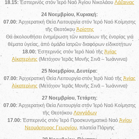
18.15:
Ἑσπερινός στόν Ἱερό Ναό Ἁγίου Νικολάου
Λάζαινας
24 Νοεμβρίου, Κυριακή:
07.00:
Ἀρχιερατική Θεία Λειτουργία στόν Ἱερό Ναό Κοίμησης
τῆς Θεοτόκου
Ἀρίστης
Θά ἀκολουθήσει ἐνημέρωση τῶν κατοίκων τῆς ἐνορίας γιά
θέματα ὑγείας, ἀπό ὁμάδα ἰατρῶν διαφόρων εἰδικοτήτων
18.00:
Ἑσπερινός στόν Ἱερό Ναό τῆς
Ἁγίας
Αἰκατερίνης
(Μετόχιον Ἱερᾶς Μονῆς Σινᾶ – Ἰωάννινα)
25 Νοεμβρίου, Δευτέρα:
07.00:
Ἀρχιερατική Θεία Λειτουργία στόν Ἱερό Ναό τῆς
Ἁγίας
Αἰκατερίνης
(Μετόχιον Ἱερᾶς Μονῆς Σινᾶ – Ἰωάννινα)
27 Νοεμβρίου, Τετάρτη:
07.00:
Ἀρχιερατική Θεία Λειτουργία στόν Ἱερό Ναό Κοίμησης
τῆς Θεοτόκου
Λογγάδων
17.00:
Ἑσπερινός στόν Ἱερό Προσκυνηματικό Ναό
Ἁγίου
Νεομάρτυρος Γεωργίου
, πλατεία Πάργης