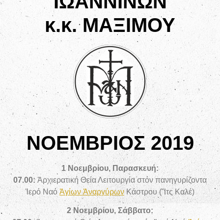
ΙΩΑΝΝΙΝΩΝ
κ.κ. ΜΑΞΙΜΟΥ
ΝΟΕΜΒΡΙΟΣ 2019
1 Νοεμβρίου, Παρασκευή:
07.00:
Ἀρχιερατική Θεία Λειτουργία στόν πανηγυρίζοντα
Ἱερό Ναό
Ἁγίων Ἀναργύρων
Κάστρου (Ἴτς Καλέ)
2 Νοεμβρίου, Σάββατο: