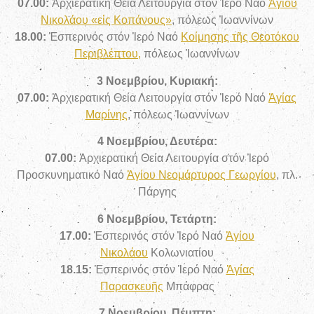
07.00:
Ἀρχιερατική Θεία Λειτουργία στόν Ἱερό Ναό
Ἁγίου
Νικολάου «εἰς Κοπάνους»
, πόλεως Ἰωαννίνων
18.00:
Ἑσπερινός στόν Ἱερό Ναό
Κοίμησης τῆς Θεοτόκου
Περιβλέπτου,
πόλεως Ἰωαννίνων
3 Νοεμβρίου, Κυριακή:
07.00:
Ἀρχιερατική Θεία Λειτουργία στόν Ἱερό Ναό
Ἁγίας
Μαρίνης
, πόλεως Ἰωαννίνων
4 Νοεμβρίου, Δευτέρα:
07.00:
Ἀρχιερατική Θεία Λειτουργία στόν Ἱερό
Προσκυνηματικό Ναό
Ἁγίου Νεομάρτυρος Γεωργίου
, πλ.
Πάργης
6 Νοεμβρίου, Τετάρτη:
17.00:
Ἑσπερινός στόν Ἱερό Ναό
Ἁγίου
Νικολάου
Κολωνιατίου
18.15:
Ἑσπερινός στόν Ἱερό Ναό
Ἁγίας
Παρασκευῆς
Μπάφρας
7 Νοεμβρίου, Πέμπτη: