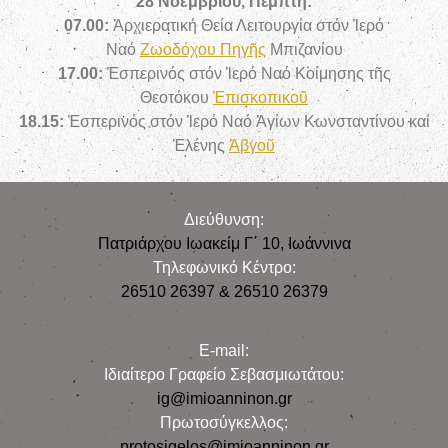
28 Νοεμβρίου, Πέμπτη:
07.00:
Ἀρχιερατική Θεία Λειτουργία στόν Ἱερό
Ναό
Ζωοδόχου Πηγῆς
Μπιζανίου
17.00:
Ἑσπερινός στόν Ἱερό Ναό Κοίμησης τῆς
Θεοτόκου
Ἐπισκοπικοῦ
18.15:
Ἑσπερινός στόν Ἱερό Ναό Ἁγίων Κωνσταντίνου καί
Ἑλένης
Ἀβγοῦ
Διεύθυνση:
Πατριάρχου Ιωακείμ Γ΄ 10, Iωάννινα
Τηλεφωνικό Κέντρο:
26510 26397 & 26510 26379
E-mail:
Iδιαίτερο Γραφείο Σεβασμιωτάτου:
ig@imioanninon.gr
Πρωτοσύγκελλος:
protosigelos@imioanninon.gr