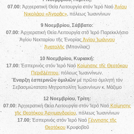
07.00:
Ἀρχιερατική Θεία Λειτουργία στόν Ἱερό Ναό
Ἁγίου
Νικολάου «Ἀγορᾶς»
, πόλεως Ἰωαννίνων
9 Νοεμβρίου, Σάββατο:
07.00:
Ἀρχιερατική Θεία Λειτουργία στό Ἱερό Παρεκκλήσιο
Ἁγίου Νεκταρίου τῆς Ἐνορίας
Ἁγίου Ἰωάννου
Ἀνατολῆς
(Μπονίλας)
10 Νοεμβρίου, Κυριακή:
17.0
0:
Ἑσπερινός
στόν Ἱερό Ναό
Κοίμησης τῆς Θεοτόκου
Περιβλέπτου,
πόλεως Ἰωαννίνων
.
Ἔναρξη ἑσπερινῶν ὁμιλιῶν
μέ πρῶτο ὁμιλητή τόν
Σεβασμιώτατατο Μητροπολίτη Ἰωαννίνων κ. Μάξιμο
12 Νοεμβρίου, Τρίτη:
07.00:
Ἀρχιερατική Θεία Λειτουργία στόν Ἱερό Ναό
Κοίμησης
τῆς Θεοτόκου Ἀρχιμανδρείου
, πόλεως Ἰωαννίνων
17.00:
Ἑσπερινός στόν Ἱερό Ναό
Γέννησης τῆς
Θεοτόκου
Κρυφοβοῦ